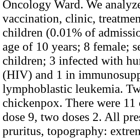
Oncology Ward. We analyzed
vaccination, clinic, treatme
children (0.01% of admissio
age of 10 years; 8 female;
children; 3 infected with 
(HIV) and 1 in immunosuppr
lymphoblastic leukemia. Tw
chickenpox. There were 11 c
dose 9, two doses 2. All pre
pruritus, topography: extrem