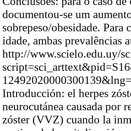
Conclusões: para o caso de 
documentou-se um aumento 
sobrepeso/obesidade. Para 
idade, ambas prevalências 
http://www.scielo.edu.uy/sc
script=sci_arttext&pid=S16
12492020000300139&lng
Introducción: el herpes zós
neurocutánea causada por re
zóster (VVZ) cuando la inm