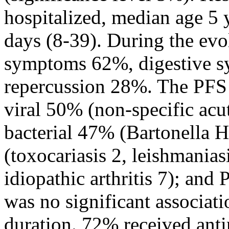
hospitalized, median age 5 
days (8-39). During the evo
symptoms 62%, digestive 
repercussion 28%. The PFS 
viral 50% (non-specific acut
bacterial 47% (Bartonella H
(toxocariasis 2, leishmania
idiopathic arthritis 7); an
was no significant associat
duration. 72% received anti