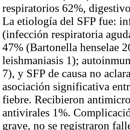
respiratorios 62%, digestiv
La etiología del SFP fue: i
(infección respiratoria agud
47% (Bartonella henselae 20
leishmaniasis 1); autoinmune
7), y SFP de causa no acla
asociación significativa ent
fiebre. Recibieron antimic
antivirales 1%. Complicaci
grave, no se registraron fal