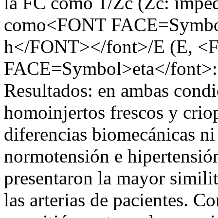
la FC como 1/Zc (Zc: impeda
como<FONT FACE=Symb
h</FONT></font>/E (E, 
FACE=Symbol>eta</font>: m
Resultados: en ambas condi
homoinjertos frescos y cri
diferencias biomecánicas ni
normotensión e hipertensió
presentaron la mayor simili
las arterias de pacientes. C