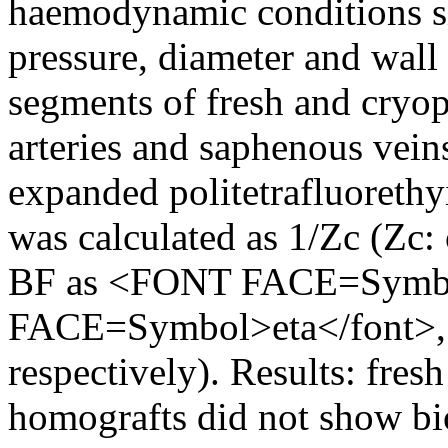
haemodynamic conditions sim
pressure, diameter and wall
segments of fresh and cryop
arteries and saphenous vein
expanded politetrafluoreth
was calculated as 1/Zc (Zc:
BF as <FONT FACE=Symbo
FACE=Symbol>eta</font>, E
respectively). Results: fres
homografts did not show bi