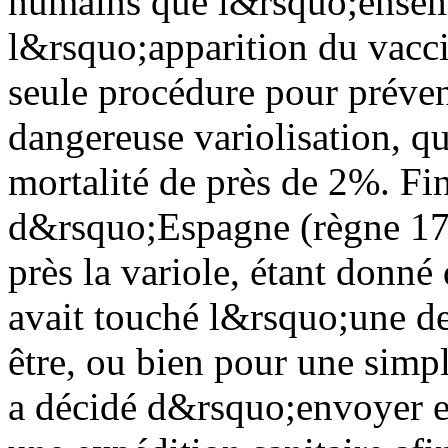
humains que l&rsquo;ensemb
l&rsquo;apparition du vaccin
seule procédure pour prévenir
dangereuse variolisation, qu
mortalité de près de 2%. Fin
d&rsquo;Espagne (règne 178
près la variole, étant donn
avait touché l&rsquo;une de 
être, ou bien pour une simp
a décidé d&rsquo;envoyer e