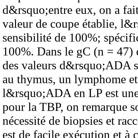
d&rsquo;entre eux, on a fait
valeur de coupe établie, l&
sensibilité de 100%; spéci
100%. Dans le gC (n = 47) q
des valeurs d&rsquo;ADA su
au thymus, un lymphome et
l&rsquo;ADA en LP est une 
pour la TBP, on remarque so
nécessité de biopsies et racc
est de facile exécution et à c