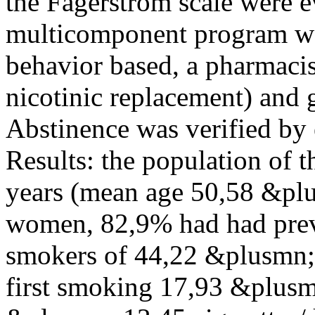
the Fagerström scale were 
multicomponent program wa
behavior based, a pharmacis
nicotinic replacement) and
Abstinence was verified by
Results: the population of 
years (mean age 50,58 &pl
women, 82,9% had had prev
smokers of 44,22 &plusmn; 
first smoking 17,93 &plusm