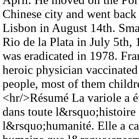
Chinese city and went back 
Lisbon in August 14th. Smal
Rio de la Plata in July 5th,
was eradicated in 1978. Fra
heroic physician vaccinate
people, most of them childre
<hr/>Résumé La variole a ét
dans toute l&rsquo;histoir
l&rsquo;humanité. Elle a c