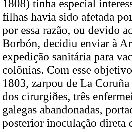
1808) tinha especial interes
filhas havia sido afetada p
por essa razão, ou devido ao
Borbón, decidiu enviar à Am
expedição sanitária para vac
colônias. Com esse objetiv
1803, zarpou de La Coruña
dos cirurgiðes, três enferme
galegas abandonadas, portad
posterior inoculação direta 