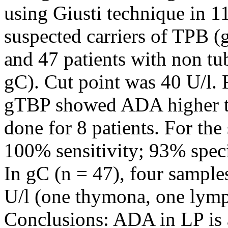
using Giusti technique in 1
suspected carriers of TPB (
and 47 patients with non tu
gC). Cut point was 40 U/l. R
gTBP showed ADA higher th
done for 8 patients. For th
100% sensitivity; 93% spe
In gC (n = 47), four sampl
U/l (one thymona, one lym
Conclusions: ADA in LP is a