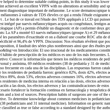
elped to determine suitable cutting-points, in this study it was lower
t achieved an excellent VPPN with no alterations at sensibility and sp
ment diagnostique important de mélanome. Le score dermatoscopique tot
s mélanomes à valeurs de TDS élevées ce qui a rendu l'étude exigeante 
. Le but de ce travail est l'étude des TDS appliqués à LCD qui puissent
s'est intégré par naevis mélanocytiques acquis ou congénitaux, lentigos
ogique (AP) a permis d'établir un diagnostic et de conformer deux groupe
s: La AP a montré 63 naevis mélanocytiques (groupe A) et 29 mélanomes 
culé les paramètres d'exactitude et on a élaboré une courbe ROC afin de 
spécificité et 96,4% de VPPN. Discussion: Nos résultats révèlent que po
proposition, il faudrait des séries plus nombreuses ainsi que des études pr
so&tlng=en
Introducción: El uso irracional de los medicamentos constit
 el hábito de prescripción de los médicos es uno de los más frecuentes.
tivo: Conocer la información que tienen los médicos residentes de pedi
onal y anónima, 69 médicos residentes (38 de pediatría y 31 de medici
o frecuente en cada una de las disciplinas. Las respuestas fueron cata
tre los residentes de pediatría fueron: genérico 82%, dosis 42%, efect
enérico 89%, dosis 53%, efectos adversos comunes 16%, efectos advers
os residentes de medicina interna en relación a las dosis, efectos adve
lación a las dosis, los efectos adversos y las contraindicaciones de est
cesario fortalecer la formación continua en farmacología y terapéutica
ts and a lost of sources. Prescription habits of surgeons are one of the 
ctive. To determine knowledge about common medicines in pediatrician
8 pediatricians and 31 internal medicine). Information on generic name
assified as true or false according to a standard designed by the author