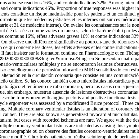
us adverse reactions 16%, and contraindications 32%. Among internal
 contra-indications 46%. Proportion of true responses was higher in in
ts constitue un risque inadmissible pour les patients et un continuel ga
information que les médecins pédiatres et les internes ont sur ces médi
ie et 31 de médecine interne). On évalue les connaissances sur le nom g
t été classées comme vraies ou fausses, selon le barème établi par les 
erses communs 16%, effets adverses graves 16% et contre-indications 32
On observe une différence significative au pourcen-tage de réponses vr
 ce qui concerne les doses, les effets adverses et les contre-indication
 Il faut insister sur la formation continue en Pharmacologie et en Thér
688-03902003000300008&lng=en&nrm=iso&tlng=en
Se presentan cuatro pa
ronario-ventriculares múltiples y no se encontraron lesiones obstructiva
lizó centellograma de perfusión miocárdica MIBI sensibilizado con esfue
a alteración en la circulación coronaria que consiste en una comunicaci
equeño calibre. Se las conoce también como microfístulas miocárdicas g
patológico el fenómeno de robo coronario, pero los casos con isquemia
ue, sin embargo, muestran ausencia de lesiones obstructivas coronarias y
scribe four women with angina pectoris and positive functional tests u
bicycle ergometer was assessed by a modificated Bruce protocol. Three 
g. Multiple coronary ventricular fistulas is an alteration of coronary
all caliber. They are also known as generalized myocardial microfistula
sm, but cases with recorded ischemia are rare. We agree with the descri
multiple coronary ventricular fistulas are indicated as causing this sy
giocoronarographie où on observe des fistules coronaro-ventriculaires mul
ruce modifié. Chez trois patientes on réalise scintigraphie de perfusio