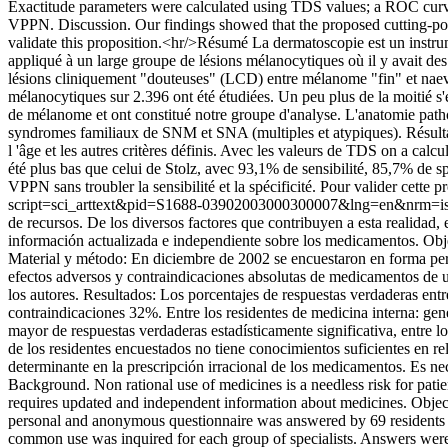
Exactitude parameters were calculated using TDS values; a ROC curve h
VPPN. Discussion. Our findings showed that the proposed cutting-poin
validate this proposition.<hr/>Résumé La dermatoscopie est un instru
appliqué à un large groupe de lésions mélanocytiques où il y avait de
lésions cliniquement "douteuses" (LCD) entre mélanome "fin" et naevi 
mélanocytiques sur 2.396 ont été étudiées. Un peu plus de la moitié 
de mélanome et ont constitué notre groupe d'analyse. L'anatomie pathol
syndromes familiaux de SNM et SNA (multiples et atypiques). Résultat
l 'âge et les autres critères définis. Avec les valeurs de TDS on a cal
été plus bas que celui de Stolz, avec 93,1% de sensibilité, 85,7% de 
VPPN sans troubler la sensibilité et la spécificité. Pour valider cette 
script=sci_arttext&pid=S1688-03902003000300007&lng=en&nrm=i
de recursos. De los diversos factores que contribuyen a esta realidad,
información actualizada e independiente sobre los medicamentos. Obje
Material y método: En diciembre de 2002 se encuestaron en forma pers
efectos adversos y contraindicaciones absolutas de medicamentos de us
los autores. Resultados: Los porcentajes de respuestas verdaderas en
contraindicaciones 32%. Entre los residentes de medicina interna: g
mayor de respuestas verdaderas estadísticamente significativa, entre l
de los residentes encuestados no tiene conocimientos suficientes en re
determinante en la prescripción irracional de los medicamentos. Es ne
Background. Non rational use of medicines is a needless risk for patien
requires updated and independent information about medicines. Obje
personal and anonymous questionnaire was answered by 69 residents (3
common use was inquired for each group of specialists. Answers were cl