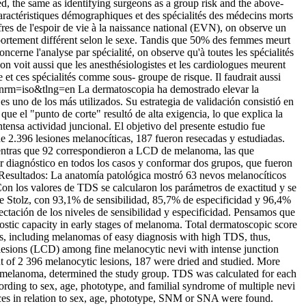
, the same as identifying surgeons as a group risk and the above-
caractéristiques démographiques et des spécialités des médecins morts
es de l'espoir de vie à la naissance national (EVN), on observe un
ortement différent selon le sexe. Tandis que 50% des femmes meurt
erne l'analyse par spécialité, on observe qu'à toutes les spécialités
 on voit aussi que les anesthésiologistes et les cardiologues meurent
e et ces spécialités comme sous- groupe de risque. Il faudrait aussi
n&nrm=iso&tlng=en
La dermatoscopia ha demostrado elevar la
s uno de los más utilizados. Su estrategia de validación consistió en
ue el "punto de corte" resultó de alta exigencia, lo que explica la
nsa actividad juncional. El objetivo del presente estudio fue
e 2.396 lesiones melanocíticas, 187 fueron resecadas y estudiadas.
mientras que 92 correspondieron a LCD de melanoma, las que
er diagnóstico en todos los casos y conformar dos grupos, que fueron
 Resultados: La anatomía patológica mostró 63 nevos melanocíticos
on los valores de TDS se calcularon los parámetros de exactitud y se
de Stolz, con 93,1% de sensibilidad, 85,7% de especificidad y 96,4%
tación de los niveles de sensibilidad y especificidad. Pensamos que
stic capacity in early stages of melanoma. Total dermatoscopic score
ons, including melanomas of easy diagnosis with high TDS, thus,
' lesions (LCD) among fine melanocytic nevi with intense junction
ut of 2 396 melanocytic lesions, 187 were dried and studied. More
D melanoma, determined the study group. TDS was calculated for each
rding to sex, age, phototype, and familial syndrome of multiple nevi
s in relation to sex, age, phototype, SNM or SNA were found.