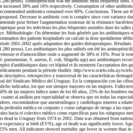
1.280 pesos). Aminopenicillin was the antibiotic most frequently used
 increased 38% and 16% respectively. Consumption of other antibiotics 
 recommended antibiotics remained over 80%. Conclusions. These are the
es proposed. Decrease in antibiotic cost is complex since cost variance
amentale pour freiner l'augmentation soutenue de la résistance bactérien
irique pour les infections les plus fréquentes assistées dans les salle
lance. Méthodologie: On détermine les frais générés par les antibiotiques 
sommation des patients hospitalisés on calcule la dose quotidienne défi
 période 2001-2002 après adaptation des guides thérapeutiques. Résultat
.280 pesos). Les antibiotiques les plus utilisés ont été les aminopénic
eineuse et d'amoxicilline orale a augmenté de 38% et 16%. Pour le rest
 (S: pneumoniae, S. aureus, E. coli, Shigella spp) aux antibiotiques re
oi d'antibiotiques dans cet hôpital et ils montrent l'acceptation des guide
 médicaments pendant la période étudiée.
http://www.scielo.edu.uy/sciel
io descriptivo, retrospectivo y transversal de las características demogr
l del Sindicato Médico del Uruguay. En la comparación con las cifras
 dicho indicador, los que son siempre mayores en las mujeres. Falleci
50% de las mujeres fallece antes de los 60 años, 25% de los hombres m
anto al análisis por especialidad se observa que en todas las especialida
bres, encontrándose que anestesiólogos y cardiólogos mueren a edades 
la profesión médica en conjunto y como subgrupo de riesgo a las especia
erales hacia el colectivo médico como específicas para los subgrupos m
cians dead in Uruguay from 1974 to 2002. Data was obtained from nation
 expectancy at birth (EVN), age of death was significantly lower. Age
 men. All indicators showed mortality age lower in women than in men.