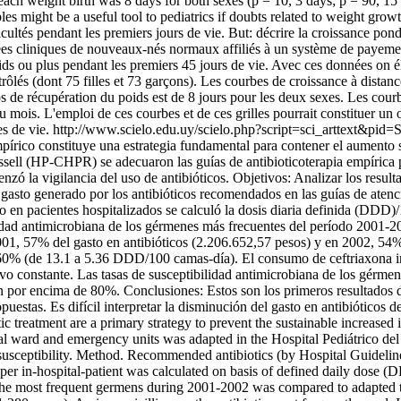
 weight birth was 8 days for both sexes (p = 10, 3 days; p = 90, 15 da
bles might be a useful tool to pediatrics if doubts related to weight gr
cultés pendant les premiers jours de vie. But: décrire la croissance po
es cliniques de nouveaux-nés normaux affiliés à un système de payement
oids ou plus pendant les premiers 45 jours de vie. Avec ces données on él
trôlés (dont 75 filles et 73 garçons). Les courbes de croissance à dist
 de récupération du poids est de 8 jours pour les deux sexes. Les courb
u mois. L'emploi de ces courbes et de ces grilles pourrait constituer un ou
s de vie.
http://www.scielo.edu.uy/scielo.php?script=sci_arttext
mpírico constituye una estrategia fundamental para contener el aumento so
ssell (HP-CHPR) se adecuaron las guías de antibioticoterapia empírica pa
zó la vigilancia del uso de antibióticos. Objetivos: Analizar los resulta
gasto generado por los antibióticos recomendados en las guías de atenci
o en pacientes hospitalizados se calculó la dosis diaria definida (DDD)
ad antimicrobiana de los gérmenes más frecuentes del período 2001-2002
01, 57% del gasto en antibióticos (2.206.652,57 pesos) y en 2002, 54% 
60% (de 13.1 a 5.36 DDD/100 camas-día). El consumo de ceftriaxona i
vo constante. Las tasas de susceptibilidad antimicrobiana de los gérmen
 por encima de 80%. Conclusiones: Estos son los primeros resultados de 
opuestas. Es difícil interpretar la disminución del gasto en antibióticos 
treatment are a primary strategy to prevent the sustainable increased in
neral ward and emergency units was adapted in the Hospital Pediátrico d
susceptibility. Method. Recommended antibiotics (by Hospital Guidelines
r in-hospital-patient was calculated on basis of defined daily dose (D
 the most frequent germens during 2001-2002 was compared to adapted t