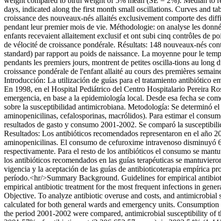
weight compared to birth weight of 5% mean (SE = 2%). Median to reach
days, indicated along the first month small oscillations. Curves and ta
croissance des nouveaux-nés allaités exclusivement comporte des diffi
pendant leur premier mois de vie. Méthodologie: on analyse les donné
enfants recevaient allaitement exclusif et ont subi cinq contrôles de p
de vélocité de croissance pondérale. Résultats: 148 nouveaux-nés con
standard) par rapport au poids de naissance. La moyenne pour le temps
pendants les premiers jours, montrent de petites oscilla-tions au long d
croissance pondérale de l'enfant allaité au cours des premières semaine
Introducción: La utilización de guías para el tratamiento antibiótico e
En 1998, en el Hospital Pediátrico del Centro Hospitalario Pereira Ro
emergencia, en base a la epidemiología local. Desde esa fecha se comen
sobre la susceptibilidad antimicrobiana. Metodología: Se determinó el 
aminopenicilinas, cefalosporinas, macrólidos). Para estimar el consum
resultados de gasto y consumo 2001-2002. Se comparó la susceptibilid
Resultados: Los antibióticos recomendados representaron en el año 20
aminopenicilinas. El consumo de cefuroxime intravenoso disminuyó 
respectivamente. Para el resto de los antibióticos el consumo se mantu
los antibióticos recomendados en las guías terapéuticas se mantuvieron
vigencia y la aceptación de las guías de antibioticoterapia empírica pr
período.<hr/>Summary Background. Guidelines for empirical antibiotic 
empirical antibiotic treatment for the most frequent infections in ge
Objective. To analyze antibiotic overuse and costs, and antimicrobial 
calculated for both general wards and emergency units. Consumption pe
the period 2001-2002 were compared, antimicrobial susceptibility of