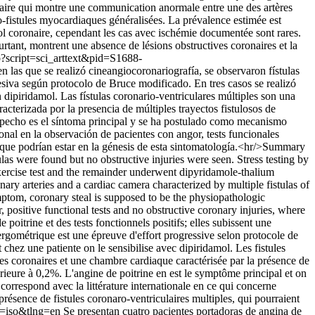
ronaire qui montre une communication anormale entre une des artères
ro-fistules myocardiaques généralisées. La prévalence estimée est
l coronaire, cependant les cas avec ischémie documentée sont rares.
ourtant, montrent une absence de lésions obstructives coronaires et la
p?script=sci_arttext&pid=S1688-
n las que se realizó cineangiocoronariografía, se observaron fístulas
esiva según protocolo de Bruce modificado. En tres casos se realizó
dipiridamol. Las fístulas coronario-ventriculares múltiples son una
acterizada por la presencia de múltiples trayectos fistulosos de
 pecho es el síntoma principal y se ha postulado como mecanismo
nal en la observación de pacientes con angor, tests funcionales
s, que podrían estar en la génesis de esta sintomatología.<hr/>Summary
as were found but no obstructive injuries were seen. Stress testing by
ercise test and the remainder underwent dipyridamole-thalium
ary arteries and a cardiac camera characterized by multiple fistulas of
mptom, coronary steal is supposed to be the physiopathologic
, positive functional tests and no obstructive coronary injuries, where
oitrine et des tests fonctionnels positifs; elles subissent une
ergométrique est une épreuve d'effort progressive selon protocole de
chez une patiente on le sensibilise avec dipiridamol. Les fistules
es coronaires et une chambre cardiaque caractérisée par la présence de
érieure à 0,2%. L'angine de poitrine en est le symptôme principal et on
respond avec la littérature internationale en ce qui concerne
 présence de fistules coronaro-ventriculaires multiples, qui pourraient
m=iso&tlng=en
Se presentan cuatro pacientes portadoras de angina de