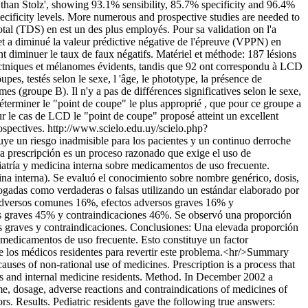
 than Stolz', showing 93.1% sensibility, 85.7% specificity and 96.4%
ecificity levels. More numerous and prospective studies are needed to
al (TDS) en est un des plus employés. Pour sa validation on l'a
et a diminué la valeur prédictive négative de l'épreuve (VPPN) en
 diminuer le taux de faux négatifs. Matériel et méthode: 187 lésions
 actniques et mélanomes évidents, tandis que 92 ont correspondu à LCD
s, testés selon le sexe, l 'âge, le phototype, la présence de
(groupe B). Il n'y a pas de différences significatives selon le sexe,
déterminer le "point de coupe" le plus approprié , que pour ce groupe a
ur le cas de LCD le "point de coupe" proposé atteint un excellent
ospectives.
http://www.scielo.edu.uy/scielo.php?
uye un riesgo inadmisible para los pacientes y un continuo derroche
 La prescripción es un proceso razonado que exige el uso de
atría y medicina interna sobre medicamentos de uso frecuente.
na interna). Se evaluó el conocimiento sobre nombre genérico, dosis,
logadas como verdaderas o falsas utilizando un estándar elaborado por
os adversos comunes 16%, efectos adversos graves 16% y
os graves 45% y contraindicaciones 46%. Se observó una proporción
rsos graves y contraindicaciones. Conclusiones: Una elevada proporción
os medicamentos de uso frecuente. Esto constituye un factor
 de los médicos residentes para revertir este problema.<hr/>Summary
causes of non-rational use of medicines. Prescription is a process that
s and internal medicine residents. Method. In December 2002 a
, dosage, adverse reactions and contraindications of medicines of
s. Results. Pediatric residents gave the following true answers: