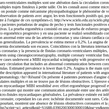
onaro-ventriculaires multiples sont une altération dans la circulation co
tiples trajets fistuleux à petite taille. On les connaît aussi comme mic
l et on postule comme mécanisme physiopathologique le phénomène de vo
observation de patients avec angor, les tests fonctionnels positifs qui, p
tre à l'origine de ces symptômes-ci.
http://www.scielo.edu.uy/scielo.ph
 pacientes portadoras de angina de pecho y tests funcionales positivos e
ctivas. La prueba ergométrica consistió en una prueba de esfuerzo progr
 ergométrico progresivo y en una paciente se realizó sensibilizado con 
n anormal entre una de las arterias coronarias y una cámara cardíaca car
as generalizadas. La prevalencia se estima menor a 0,2%. La angina de
uemia documentada son escasos. Coincidimos con la literatura internacio
 coronarias y la presencia de fístulas coronario-ventriculares múltiple
ests using cineangiocoronarygraphy, multiple coronary ventricular fistul
ee cases underwent a MIBI myocardial scintigraphy with progressive ex
ronary circulation that includes an abnormal communication between coron
stulas. Estimated prevalence is lower than 0.2%. Angina is the main sy
 description appeared in international literature of patients with angor
mptomatology.<hr/>Résumé On présente 4 patientes porteuses d'angine de p
aires multiples et on ne trouve pas de lésions obstructives. L'épreuve 
on myocardiaque MIBI sensibilisé avec effort ergométrique progressif et 
tion coronaire qui montre une communication anormale entre une des artèr
 micro-fistules myocardiaques généralisées. La prévalence estimée est inf
aire, cependant les cas avec ischémie documentée sont rares. Cela cor
i, pourtant, montrent une absence de lésions obstructives coronaires et la
lo.php?script=sci_arttext&pid=S1688-03902003000300010&lng=en&nr