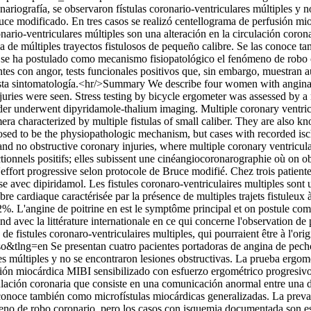
onariografía, se observaron fístulas coronario-ventriculares múltiples y 
uce modificado. En tres casos se realizó centellograma de perfusión mi
ronario-ventriculares múltiples son una alteración en la circulación cor
ia de múltiples trayectos fistulosos de pequeño calibre. Se las conoce 
y se ha postulado como mecanismo fisiopatológico el fenómeno de robo 
tes con angor, tests funcionales positivos que, sin embargo, muestran au
e esta sintomatología.<hr/>Summary We describe four women with angina 
injuries were seen. Stress testing by bicycle ergometer was assessed by
er underwent dipyridamole-thalium imaging. Multiple coronary ventricular
 characterized by multiple fistulas of small caliber. They are also kn
sed to be the physiopathologic mechanism, but cases with recorded isch
sts and no obstructive coronary injuries, where multiple coronary ventri
ctionnels positifs; elles subissent une cinéangiocoronarographie où on ob
effort progressive selon protocole de Bruce modifié. Chez trois patient
ise avec dipiridamol. Les fistules coronaro-ventriculaires multiples sont 
 cardiaque caractérisée par la présence de multiples trajets fistuleux à 
0,2%. L'angine de poitrine en est le symptôme principal et on postule
avec la littérature internationale en ce qui concerne l'observation de pat
de fistules coronaro-ventriculaires multiples, qui pourraient être à l'or
so&tlng=en
Se presentan cuatro pacientes portadoras de angina de pecho 
res múltiples y no se encontraron lesiones obstructivas. La prueba ergo
ión miocárdica MIBI sensibilizado con esfuerzo ergométrico progresivo 
rculación coronaria que consiste en una comunicación anormal entre una d
as conoce también como microfístulas miocárdicas generalizadas. La prev
no de robo coronario, pero los casos con isquemia documentada son esc