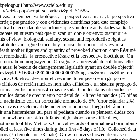
bpelogp.gif
http://www.scielo.edu.uy
.uy/scielo.php?script=sci_arttext&pid=S1688-
s: la perspectiva biológica, la perspectiva sanitaria, la perspectiva
ordaje pragmático y con evidencias científicas para este complejo
ntea la necesidad de soluciones que van desde actividades sanitarias
 debate en nuestro país que buscan un doble objetivo: disminuir el
of view: biological, sanitary, sexual and reproductive right as
ttitudes are argued since they impose their points of view in a
se death mother figures and quantity of provoked abortion.<hr/>Résumé
 reproductifs, la prespective légale et la perspective bioéthique. On
 démocratique uruguayenne. On signale la nécessité de solutions telles
 aussi le besoin de changements législatifs ayant un double objectif:
i_arttext&pid=S1688-03902003000300003&lng=en&nrm=iso&tlng=en
 vida. Objetivo: describir el crecimiento en peso de un grupo de
 clínicos de recién nacidos normales afiliados a un sistema prepago de
 o más en los primeros 45 días de vida. Con los datos obtenidos se
aron los datos de crecimiento ponderal de 148 recién nacidos (75 niñas
 del nacimiento con un porcentaje promedio de 5% (error estándar 2%).
Las curvas de velocidad de incremento ponderal, luego del rápido
uir una herramienta útil para el pediatra cuando se plantean dudas con
in newborn breast-fed infants might show some difficulties,
first month of life. Methods. Clinical records of normal newborn infants
d at least five times during their first 45 days of life. Collected data
wborns (75 female and 73 male). Growth curves showed decrease in