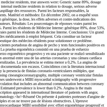
 medicine residents, true answers were: Generic name 89%, dosage
ternal medicine residents in relation to dosage, serious adverse
spillage des ressources. Parmi les facteurs responsables, la
caments. Matériel et méthodes: En décembre 2002, on a enquêté sous
énérique, la dose, les effets adverses et contre-indications des
auteurs. Résultats: Les pourcentages de réponses vraies parmi les
%. Parmi les résidents de Médecine Interne: générique 89%, dose 53%,
aies parmi les résidents de Médecine Interne. Conclusions: Un grand
s des médicaments à emploi fréquent. Cela constitue un facteur
apeutique des médecins résidents pour solutionner ce problème.
cientes portadoras de angina de pecho y tests funcionales positivos en
s. La prueba ergométrica consistió en una prueba de esfuerzo
rzo ergométrico progresivo y en una paciente se realizó sensibilizado
ón anormal entre una de las arterias coronarias y una cámara cardíaca
eneralizadas. La prevalencia se estima menor a 0,2%. La angina de
 documentada son escasos. Coincidimos con la literatura internacional
 la presencia de fístulas coronario-ventriculares múltiples, que
sing cineangiocoronarygraphy, multiple coronary ventricular fistulas
cases underwent a MIBI myocardial scintigraphy with progressive
 circulation that includes an abnormal communication between coronary
s. Estimated prevalence is lower than 0.2%. Angina is the main
ption appeared in international literature of patients with angor,
mptomatology.<hr/>Résumé On présente 4 patientes porteuses d'angine de
tiples et on ne trouve pas de lésions obstructives. L'épreuve
n myocardiaque MIBI sensibilisé avec effort ergométrique progressif et