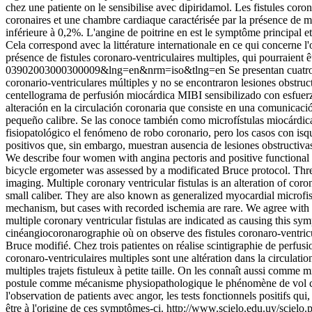
chez une patiente on le sensibilise avec dipiridamol. Les fistules cor
coronaires et une chambre cardiaque caractérisée par la présence de mul
inférieure à 0,2%. L'angine de poitrine en est le symptôme principa
Cela correspond avec la littérature internationale en ce qui concerne l'
présence de fistules coronaro-ventriculaires multiples, qui pourraient ê
03902003000300009&lng=en&nrm=iso&tlng=en
Se presentan cuatro
coronario-ventriculares múltiples y no se encontraron lesiones obstru
centellograma de perfusión miocárdica MIBI sensibilizado con esfuerzo
alteración en la circulación coronaria que consiste en una comunicació
pequeño calibre. Se las conoce también como microfístulas miocárdic
fisiopatológico el fenómeno de robo coronario, pero los casos con isq
positivos que, sin embargo, muestran ausencia de lesiones obstructivas
We describe four women with angina pectoris and positive functional t
bicycle ergometer was assessed by a modificated Bruce protocol. Thr
imaging. Multiple coronary ventricular fistulas is an alteration of co
small caliber. They are also known as generalized myocardial microfi
mechanism, but cases with recorded ischemia are rare. We agree with the
multiple coronary ventricular fistulas are indicated as causing this sy
cinéangiocoronarographie où on observe des fistules coronaro-ventricul
Bruce modifié. Chez trois patientes on réalise scintigraphie de perfusi
coronaro-ventriculaires multiples sont une altération dans la circula
multiples trajets fistuleux à petite taille. On les connaît aussi comme
postule comme mécanisme physiopathologique le phénomène de vol coron
l'observation de patients avec angor, les tests fonctionnels positifs qu
être à l'origine de ces symptômes-ci.
http://www.scielo.edu.uy/scie