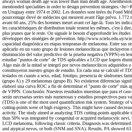
always woman death age was lower than man death age. Anesthesiologis
mentionded specialities in order to design prevention strategies.<hr/>
en Uruguay entre 1974 et 2002. Les données sont tirées du Fond Médic
pourcentage élevé de médecins qui meurent avant l'âge prévu. 1.772
avant 60 ans, 25% des hommes meurt avant cet âge-là. Tous les indicate
les caractéristiques de distribution totale restent les mêmes, c'est à 
plus jeunes que le reste. On signale le besoin d'approfondir les études 
développer des stratégies de prévention.
http://www.scielo.edu.uy/s
capacidad diagnóstica en etapas tempranas de melanoma. Entre sus sist
aplicarlo en un vasto grupo de lesiones melanocíticas que incluyeron m
disminución del valor predictivo de la prueba negativa (VPPN) en les
estudiar "puntos de corte" de TDS aplicables a LCD que logren disminu
Algo más de la mitad se integró por nevos melanocíticos adquiridos 
constituyeron nuestro grupo de estudio. En cada una se calculó el TDS
testados en cuanto a sexo, edad, fototipo, presencia de síndromes fa
(grupo A) y 29 melanomas (grupo B). No existieron diferencias signif
elaboró una curva ROC a fin de determinar el "punto de corte" más ap
de VPPN. Conclusión: Nuestros resultados muestran que para el caso 
serán necesarias series más numerosas y estudios prospectivos para v
(TDS) is one of the most used quantification risk system. Strategy of
cutting-points were of high exigency. This might have caused decrease
activity. The study aimed at analyzing TDS cutting-points applicable 
than 50% was integrated by congenital or acquired melanocytic nevi,
LCD melanoma, following classic criteria. Diagnosis was determined f
and atypical nevos, or both (SNM and SNA). Results. PA showed 63 