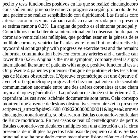
pecho y tests funcionales positivos en las que se realizó cineangiocor
consistió en una prueba de esfuerzo progresiva según protocolo de Br
una paciente se realizó sensibilizado con dipiridamol. Las fístulas co
arterias coronarias y una cámara cardíaca caracterizada por la presenc
se estima menor a 0,2%. La angina de pecho es el síntoma principal 
Coincidimos con la literatura internacional en la observación de pacien
coronario-ventriculares múltiples, que podrían estar en la génesis d
multiple coronary ventricular fistulas were found but no obstructive 
myocardial scintigraphy with progressive exercise test and the remaind
abnormal communication between coronary arteries and a cardiac camera
lower than 0.2%. Angina is the main symptom, coronary steal is suppo
international literature of patients with angor, positive functional te
On présente 4 patientes porteuses d'angine de poitrine et des tests fon
pas de lésions obstructives. L'épreuve ergométrique est une épreuve d'
avec effort ergométrique progressif et chez une patiente on le sensibil
communication anormale entre une des artères coronaires et une chambre
myocardiaques généralisées. La prévalence estimée est inférieure à 
cependant les cas avec ischémie documentée sont rares. Cela correspond 
montrent une absence de lésions obstructives coronaires et la présence 
script=sci_arttext&pid=S1688-03902003000300011&lng=en&nrm=i
cineangiocoronariografía, se observaron fístulas coronario-ventricula
de Bruce modificado. En tres casos se realizó centellograma de perfus
fístulas coronario-ventriculares múltiples son una alteración en la ci
presencia de múltiples trayectos fistulosos de pequeño calibre. Se l
principal y se ha postulado como mecanismo fisiopatológico el fenóme