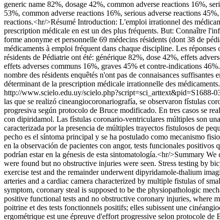
generic name 82%, dosage 42%, common adverse reactions 16%, serio
53%, common adverse reactions 16%, serious adverse reactions 45%, and
reactions.<hr/>Résumé Introduction: L'emploi irrationnel des médicamen
prescription médicale en est un des plus fréquents. But: Connaître l'
forme anonyme et personnelle 69 médecins résidents (dont 38 de pédiatr
médicaments à emploi fréquent dans chaque discipline. Les réponses on
résidents de Pédiatrie ont été: générique 82%, dose 42%, effets adv
effets adverses communs 16%, graves 45% et contre-indications 46%. 
nombre des résidents enquêtés n'ont pas de connaisances suffisantes en
déterminant de la prescription médicale irrationnelle des médicaments.
http://www.scielo.edu.uy/scielo.php?script=sci_arttext&pid=S1
las que se realizó cineangiocoronariografía, se observaron fístulas co
progresiva según protocolo de Bruce modificado. En tres casos se rea
con dipiridamol. Las fístulas coronario-ventriculares múltiples son un
caracterizada por la presencia de múltiples trayectos fistulosos de p
pecho es el síntoma principal y se ha postulado como mecanismo fisio
en la observación de pacientes con angor, tests funcionales positivos q
podrían estar en la génesis de esta sintomatología.<hr/>Summary We de
were found but no obstructive injuries were seen. Stress testing by 
exercise test and the remainder underwent dipyridamole-thalium imagin
arteries and a cardiac camera characterized by multiple fistulas of sm
symptom, coronary steal is supposed to be the physiopathologic mechani
positive functional tests and no obstructive coronary injuries, where 
poitrine et des tests fonctionnels positifs; elles subissent une cinéan
ergométrique est une épreuve d'effort progressive selon protocole de B