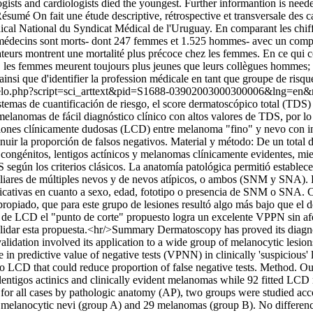
ts and cardiologists died the youngest. Further informantion is needed
Résumé On fait une étude descriptive, rétrospective et transversale des 
al National du Syndicat Médical de l'Uruguay. En comparant les chiffr
 médecins sont morts- dont 247 femmes et 1.525 hommes- avec un comp
urs montrent une mortalité plus précoce chez les femmes. En ce qui conc
dire, les femmes meurent toujours plus jeunes que leurs collègues hommes;
ainsi que d'identifier la profession médicale en tant que groupe de risqu
cielo.php?script=sci_arttext&pid=S1688-03902003000300006&lng=e
emas de cuantificación de riesgo, el score dermatoscópico total (TDS) e
elanomas de fácil diagnóstico clínico con altos valores de TDS, por lo q
iones clínicamente dudosas (LCD) entre melanoma "fino" y nevo con inte
ir la proporción de falsos negativos. Material y método: De un total d
o congénitos, lentigos actínicos y melanomas clínicamente evidentes, 
 según los criterios clásicos. La anatomía patológica permitió establec
miliares de múltiples nevos y de nevos atípicos, o ambos (SNM y SNA).
icativas en cuanto a sexo, edad, fototipo o presencia de SNM o SNA. C
ropiado, que para este grupo de lesiones resultó algo más bajo que el 
de LCD el "punto de corte" propuesto logra un excelente VPPN sin afec
alidar esta propuesta.<hr/>Summary Dermatoscopy has proved its diagno
 validation involved its application to a wide group of melanocytic lesi
 in predictive value of negative tests (VPNN) in clinically 'suspicious
to LCD that could reduce proportion of false negative tests. Method. O
 lentigos actinics and clinically evident melanomas while 92 fitted LC
or all cases by pathologic anatomy (AP), two groups were studied acco
melanocytic nevi (group A) and 29 melanomas (group B). No difference