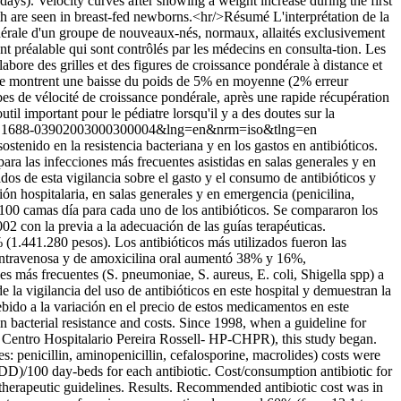
ys). Velocity curves after showing a weight increase during the first
owth are seen in breast-fed newborns.<hr/>Résumé L'interprétation de la
ndérale d'un groupe de nouveaux-nés, normaux, allaités exclusivement
 préalable qui sont contrôlés par les médecins en consulta-tion. Les
abore des grilles et des figures de croissance pondérale à distance et
ance montrent une baisse du poids de 5% en moyenne (2% erreur
es de vélocité de croissance pondérale, après une rapide récupération
til important pour le pédiatre lorsqu'il y a des doutes sur la
&pid=S1688-03902003000300004&lng=en&nrm=iso&tlng=en
stenido en la resistencia bacteriana y en los gastos en antibióticos.
ra las infecciones más frecuentes asistidas en salas generales y en
dos de esta vigilancia sobre el gasto y el consumo de antibióticos y
ón hospitalaria, en salas generales y en emergencia (penicilina,
/100 camas día para cada uno de los antibióticos. Se compararon los
 con la previa a la adecuación de las guías terapéuticas.
(1.441.280 pesos). Los antibióticos más utilizados fueron las
ntravenosa y de amoxicilina oral aumentó 38% y 16%,
es más frecuentes (S. pneumoniae, S. aureus, E. coli, Shigella spp) a
la vigilancia del uso de antibióticos en este hospital y demuestran la
debido a la variación en el precio de estos medicamentos en este
 bacterial resistance and costs. Since 1998, when a guideline for
el Centro Hospitalario Pereira Rossell- HP-CHPR), this study began.
: penicillin, aminopenicillin, cefalosporine, macrolides) costs were
DD)/100 day-beds for each antibiotic. Cost/consumption antibiotic for
herapeutic guidelines. Results. Recommended antibiotic cost was in