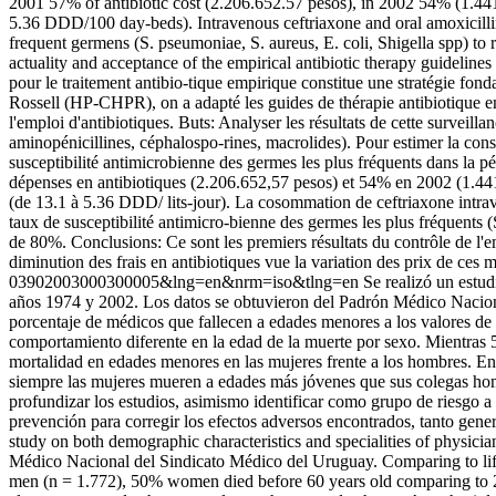
2001 57% of antibiotic cost (2.206.652.57 pesos), in 2002 54% (1.44
5.36 DDD/100 day-beds). Intravenous ceftriaxone and oral amoxicillin
frequent germens (S. pseumoniae, S. aureus, E. coli, Shigella spp) to
actuality and acceptance of the empirical antibiotic therapy guidelin
pour le traitement antibio-tique empirique constitue une stratégie fond
Rossell (HP-CHPR), on a adapté les guides de thérapie antibiotique emp
l'emploi d'antibiotiques. Buts: Analyser les résultats de cette surveil
aminopénicillines, céphalospo-rines, macrolides). Pour estimer la con
susceptibilité antimicrobienne des germes les plus fréquents dans la
dépenses en antibiotiques (2.206.652,57 pesos) et 54% en 2002 (1.441
(de 13.1 à 5.36 DDD/ lits-jour). La cosommation de ceftriaxone intrav
taux de susceptibilité antimicro-bienne des germes les plus fréquents
de 80%. Conclusions: Ce sont les premiers résultats du contrôle de l'empl
diminution des frais en antibiotiques vue la variation des prix de ces
03902003000300005&lng=en&nrm=iso&tlng=en
Se realizó un estud
años 1974 y 2002. Los datos se obtuvieron del Padrón Médico Naciona
porcentaje de médicos que fallecen a edades menores a los valores de
comportamiento diferente en la edad de la muerte por sexo. Mientras 
mortalidad en edades menores en las mujeres frente a los hombres. En cu
siempre las mujeres mueren a edades más jóvenes que sus colegas hom
profundizar los estudios, asimismo identificar como grupo de riesgo a 
prevención para corregir los efectos adversos encontrados, tanto gen
study on both demographic characteristics and specialities of physi
Médico Nacional del Sindicato Médico del Uruguay. Comparing to life
men (n = 1.772), 50% women died before 60 years old comparing to 25%