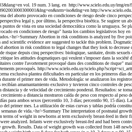
0003&lang=en
vol. 19 num. 3 lang. en
http://www.scielo.edu.uy/img/en/f
688-03902003000300001&lng=en&nrm=iso&tlng=en
http://www.scielo.edu
ma del aborto provocado en condiciones de riesgo desde cinco perspectiva
rspectiva legal y, por último, la perspectiva bioética. Se sugiere un ab
us puntos de vista en una sociedad democrática como la uruguaya. Se pla
rovocado en condiciones de riesgo" hasta los cambios legislativos hoy en
os.<hr/>Summary Abortion in risk conditions is analyzed by five points 
nd scientific evidence are suggested to tackle this problem. Dogmatic a
d abortion in risk condition to legal changes that they look to decrea
risque depuis cinq perspectives: biologique, sanitaire, droits sexuels et
critique les attitudes dogmatiques qui veulent s'imposer dans la société
nitaires contre l'avortement provoqué dans des conditions de risque" mais
rtements provoqués.
http://www.scielo.edu.uy/scielo.php?script=sc
ma exclusiva plantea dificultades en particular en los primeros días de
urante el primer mes de vida. Metodología: se analizaron los registros
os recibían amamantamiento exclusivo y tuvieron cinco controles de peso
 a distancia y de velocidad de crecimiento ponderal. Resultados: se tom
e crecimiento a distancia mostraron caída de peso con respecto al peso
días para ambos sexos (percentilo 10, 3 días; percentilo 90, 15 días). 
o del primer mes. La utilización de estas curvas y tablas podría constit
 semanas de vida.<hr/>Summary The interpretation of postnatal growth 
 in terms of weight in newborns at term exclusively breast-feed in their 
 were analyzed. Infants were exclusively breast-fed and had been controlle
city growth. Results. Data of weight growth was collected from 148 ne