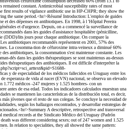
. Intravenous cefuroxime consumption decreased 60% (from 13.1 to
remained constant. Antimicrobial susceptibility rates of most
 first results of vigilance antibiotic use in HP-CHPR; they show the
 during the same period.<hr/>Résumé Introduction: L'emploi de guides
ne et des dépenses en antibiotiques. En 1998, à l 'Hôpital Pereira
s générales et d'urgence. Depuis, on a commencé la surveillance de
recommandés dans les guides d'assistance hospitalière (pénicilline,
nie (DDD)/lits jours pour chaque antibiotique. On compare la
s: Les antibiotiques recommandés représentent en 2001, 57% des
illines. La cosomma-tion de céfuroxime intra-veineux a diminué 60%
e des antibiotiques, la consommation s'est maintenue constante. Les
comman-dés dans les guides thérapeutiques se sont maintenus au-dessus
s thérapeutiques des antibiotiques. Il est difficile d'interpréter la
o.php?script=sci_arttext&pid=S1688-
áficas y de especialidad de los médicos fallecidos en Uruguay entre los
 de esperanza de vida al nacer (EVN) nacional, se observa un elevado
eron 1.772 médicos -247 mujeres y 1.525 hombres- con un
uere antes de esa edad. Todos los indicadores calculados muestran una
des se mantienen las características de la distribución total, es decir,
más jóvenes que el resto de sus colegas. Se concluye la necesidad de
lidades, según los hallazgos encontrados, y desarrollar estrategias de
encionados.<hr/>Summary A descriptive, retrospective and transversal
al medical records at the Sindicato Médico del Uruguay (Padrón
 death was different considering sexes; out of 247 women and 1.525
 In relation to specialities, they all showed the same pattern: