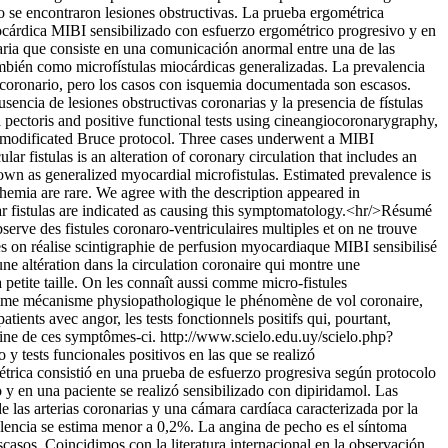
no se encontraron lesiones obstructivas. La prueba ergométrica
ocárdica MIBI sensibilizado con esfuerzo ergométrico progresivo y en
onaria que consiste en una comunicación anormal entre una de las
también como microfístulas miocárdicas generalizadas. La prevalencia
coronario, pero los casos con isquemia documentada son escasos.
sencia de lesiones obstructivas coronarias y la presencia de fístulas
pectoris and positive functional tests using cineangiocoronarygraphy,
 a modificated Bruce protocol. Three cases underwent a MIBI
 fistulas is an alteration of coronary circulation that includes an
own as generalized myocardial microfistulas. Estimated prevalence is
emia are rare. We agree with the description appeared in
cular fistulas are indicated as causing this symptomatology.<hr/>Résumé
serve des fistules coronaro-ventriculaires multiples et on ne trouve
es on réalise scintigraphie de perfusion myocardiaque MIBI sensibilisé
une altération dans la circulation coronaire qui montre une
petite taille. On les connaît aussi comme micro-fistules
 comme mécanisme physiopathologique le phénomène de vol coronaire,
ients avec angor, les tests fonctionnels positifs qui, pourtant,
igine de ces symptômes-ci.
http://www.scielo.edu.uy/scielo.php?
y tests funcionales positivos en las que se realizó
métrica consistió en una prueba de esfuerzo progresiva según protocolo
y en una paciente se realizó sensibilizado con dipiridamol. Las
e las arterias coronarias y una cámara cardíaca caracterizada por la
alencia se estima menor a 0,2%. La angina de pecho es el síntoma
asos. Coincidimos con la literatura internacional en la observación