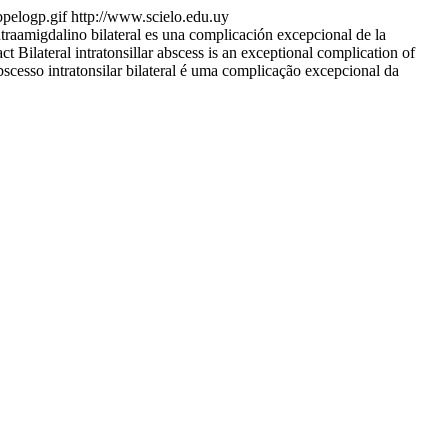
bpelogp.gif
http://www.scielo.edu.uy
raamigdalino bilateral es una complicación excepcional de la
t Bilateral intratonsillar abscess is an exceptional complication of
bscesso intratonsilar bilateral é uma complicação excepcional da