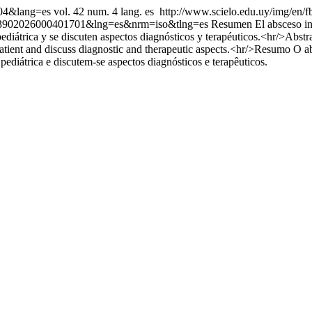
004&lang=es
vol. 42 num. 4 lang. es
http://www.scielo.edu.uy/img/en/f
88-03902026000401701&lng=es&nrm=iso&tlng=es
Resumen El absceso int
ediátrica y se discuten aspectos diagnósticos y terapéuticos.<hr/>Abstrac
c patient and discuss diagnostic and therapeutic aspects.<hr/>Resumo O a
pediátrica e discutem-se aspectos diagnósticos e terapêuticos.