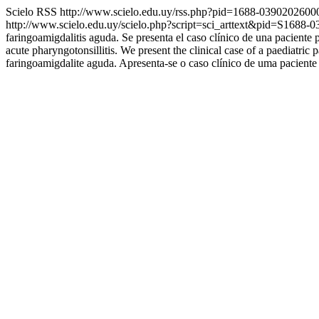
Scielo RSS
http://www.scielo.edu.uy/rss.php?pid=1688-039020260
http://www.scielo.edu.uy/scielo.php?script=sci_arttext&pid=S16
faringoamigdalitis aguda. Se presenta el caso clínico de una paciente p
acute pharyngotonsillitis. We present the clinical case of a paediatri
faringoamigdalite aguda. Apresenta-se o caso clínico de uma paciente 