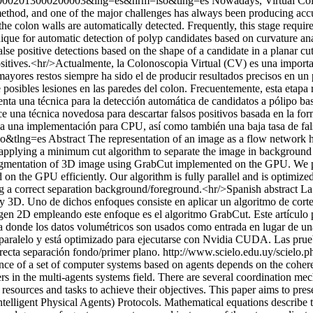
17-50002013000200003&lng=es&nrm=iso&tlng=es
Nowadays, Virtual Colo
 method, and one of the major challenges has always been producing accur
the colon walls are automatically detected. Frequently, this stage requir
nique for automatic detection of polyp candidates based on curvature an
se positive detections based on the shape of a candidate in a planar cu
ositives.<hr/>Actualmente, la Colonoscopia Virtual (CV) es una importan
mayores restos siempre ha sido el de producir resultados precisos en un
osibles lesiones en las paredes del colon. Frecuentemente, esta etapa re
senta una técnica para la detección automática de candidatos a pólipo ba
na técnica novedosa para descartar falsos positivos basada en la form
 a una implementación para CPU, así como también una baja tasa de fals
so&tlng=es
Abstract The representation of an image as a flow network h
n applying a minimum cut algorithm to separate the image in backgroun
 segmentation of 3D image using GrabCut implemented on the GPU. We p
 on the GPU efficiently. Our algorithm is fully parallel and is optimi
ng a correct separation background/foreground.<hr/>Spanish abstract L
 y 3D. Uno de dichos enfoques consiste en aplicar un algoritmo de cor
agen 2D empleando este enfoque es el algoritmo GrabCut. Este artícu
nde los datos volumétricos son usados como entrada en lugar de una 
paralelo y está optimizado para ejecutarse con Nvidia CUDA. Las prueb
recta separación fondo/primer plano.
http://www.scielo.edu.uy/scielo.
e of a set of computer systems based on agents depends on the coheren
s in the multi-agents systems field. There are several coordination mech
esources and tasks to achieve their objectives. This paper aims to pres
lligent Physical Agents) Protocols. Mathematical equations describe the