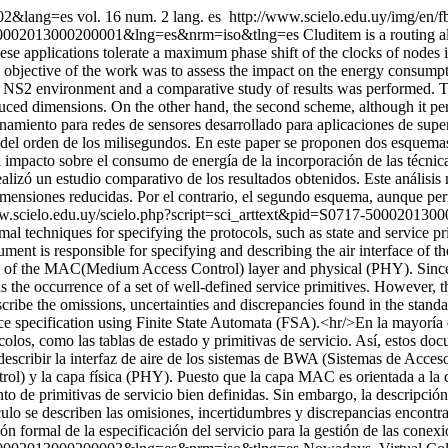
002&lang=es
vol. 16 num. 2 lang. es
http://www.scielo.edu.uy/img/en/f
17-50002013000200001&lng=es&nrm=iso&tlng=es
Cluditem is a routing a
e applications tolerate a maximum phase shift of the clocks of nodes i
 objective of the work was to assess the impact on the energy consumpt
e NS2 environment and a comparative study of results was performed. T
ced dimensions. On the other hand, the second scheme, although it perm
namiento para redes de sensores desarrollado para aplicaciones de supe
 del orden de los milisegundos. En este paper se proponen dos esquemas
el impacto sobre el consumo de energía de la incorporación de las técnic
lizó un estudio comparativo de los resultados obtenidos. Este análisis
mensiones reducidas. Por el contrario, el segundo esquema, aunque perm
ww.scielo.edu.uy/scielo.php?script=sci_arttext&pid=S0717-5000201
formal techniques for specifying the protocols, such as state and servic
ument is responsible for specifying and describing the air interface o
tion of the MAC(Medium Access Control) layer and physical (PHY). Since
 the occurrence of a set of well-defined service primitives. However, t
scribe the omissions, uncertainties and discrepancies found in the sta
ce specification using Finite State Automata (FSA).<hr/>En la mayoría
olos, como las tablas de estado y primitivas de servicio. Así, estos doc
escribir la interfaz de aire de los sistemas de BWA (Sistemas de Acces
ol) y la capa física (PHY). Puesto que la capa MAC es orientada a la 
to de primitivas de servicio bien definidas. Sin embargo, la descripción
culo se describen las omisiones, incertidumbres y discrepancias encont
 formal de la especificación del servicio para la gestión de las conex