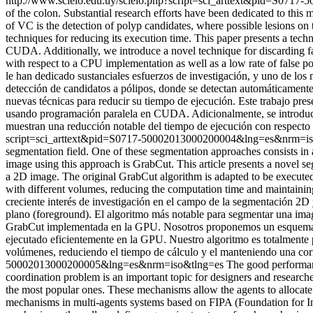
http://www.scielo.edu.uy/scielo.php?script=sci_arttext&pid=S07
of the colon. Substantial research efforts have been dedicated to this
of VC is the detection of polyp candidates, where possible lesions on 
techniques for reducing its execution time. This paper presents a tech
CUDA. Additionally, we introduce a novel technique for discarding fal
with respect to a CPU implementation as well as a low rate of false p
le han dedicado sustanciales esfuerzos de investigación, y uno de los 
detección de candidatos a pólipos, donde se detectan automáticamente p
nuevas técnicas para reducir su tiempo de ejecución. Este trabajo pre
usando programación paralela en CUDA. Adicionalmente, se introduce u
muestran una reducción notable del tiempo de ejecución con respecto
script=sci_arttext&pid=S0717-50002013000200004&lng=es&nrm=i
segmentation field. One of these segmentation approaches consists i
image using this approach is GrabCut. This article presents a novel
a 2D image. The original GrabCut algorithm is adapted to be executed
with different volumes, reducing the computation time and maintaini
creciente interés de investigación en el campo de la segmentación 2D
plano (foreground). El algoritmo más notable para segmentar una im
GrabCut implementada en la GPU. Nosotros proponemos un esquema do
ejecutado eficientemente en la GPU. Nuestro algoritmo es totalmente 
volúmenes, reduciendo el tiempo de cálculo y el manteniendo una cor
50002013000200005&lng=es&nrm=iso&tlng=es
The good performanc
coordination problem is an important topic for designers and researcher
the most popular ones. These mechanisms allow the agents to allocate r
mechanisms in multi-agents systems based on FIPA (Foundation for Inte