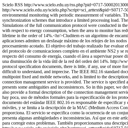
Scielo RSS
http://www.scielo.edu.uy/rss.php?pid=0717-500020130
http://www.scielo.edu.uy/scielo.php?script=sci_arttext&pid=S07
environmental monitoring with periodic measurement of variables. Thes
synchronization schemes that introduce a limited processing load. The
Simulations of the full communication protocol were conducted in th
with respect to energy consumption, when the area to monitor has redu
lifetime in the order of 14%.<hr/>Cluditem es un algoritmo de encami
aplicaciones admiten un desfasaje máximo de los relojes de los nodos
procesamiento acotado. El objetivo del trabajo realizado fue evaluar 
del protocolo de comunicaciones completo en el ambiente NS2 y se rea
respecto del consumo de energía, cuando el área a supervisar posee di
una disminución de la vida útil de la red del orden del 14%.
http://w
protocol specification documents, there is little, if any, use of more 
difficult to understand, and imprecise. The IEEE 802.16 standard doc
multipoint fixed and mobile networks, and is limited to the descrip
connection management service is provided. The service is specified as
presents some ambiguities and inconsistences. So in this paper, we de
also provide a formal description of the connection management servi
hay poca, uso de métodos formales para la especificación de los protoc
documento del estándar IEEE 802.16 es responsable de especificar y d
móviles, y se limita a la descripción de la MAC (Medium Access Contr
proporciona. El servicio se especifica como la ocurrencia de un conjun
presenta algunas ambigüedades e inconsistencias. Así que en este artí
para corregir estos problemas. También proporcionamos una descripción