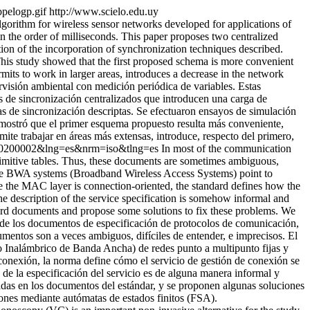
bpelogp.gif
http://www.scielo.edu.uy
lgorithm for wireless sensor networks developed for applications of
n the order of milliseconds. This paper proposes two centralized
ion of the incorporation of synchronization techniques described.
his study showed that the first proposed schema is more convenient
its to work in larger areas, introduces a decrease in the network
rvisión ambiental con medición periódica de variables. Estas
 de sincronización centralizados que introducen una carga de
as de sincronización descriptas. Se efectuaron ensayos de simulación
 mostró que el primer esquema propuesto resulta más conveniente,
ite trabajar en áreas más extensas, introduce, respecto del primero,
3000200002&lng=es&nrm=iso&tlng=es
In most of the communication
e primitive tables. Thus, these documents are sometimes ambiguous,
f the BWA systems (Broadband Wireless Access Systems) point to
 the MAC layer is connection-oriented, the standard defines how the
he description of the service specification is somehow informal and
ndard documents and propose some solutions to fix these problems. We
 de los documentos de especificación de protocolos de comunicación,
umentos son a veces ambiguos, difíciles de entender, e imprecisos. El
o Inalámbrico de Banda Ancha) de redes punto a multipunto fijas y
conexión, la norma define cómo el servicio de gestión de conexión se
 de la especificación del servicio es de alguna manera informal y
radas en los documentos del estándar, y se proponen algunas soluciones
iones mediante autómatas de estados finitos (FSA).