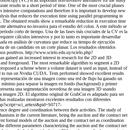
noscopy (VC) is an important non-invasive alternative for the study
ate results in a short period of time. One of the most crucial phases
es intensive computations and therefore it is important to develop new
alysis that reduces the execution time using parallel programming in
t. The obtained results show a remarkable reduction in execution time
te alternativa no-invasiva para el estudio del colon. A este método se
 periodo corto de tiempo. Una de las fases más cruciales de la CV es la
quiere cálculos intensivos y por lo tanto es importante desarrollar
sada en análisis de curvatura que reduce su tiempo de ejecución
a de un candidato en un corte planar. Los resultados obtenidos
os positivos.
http://www.scielo.edu.uy/scielo.php?
as gained an increased interest in research for the 2D and 3D
d and foreground. The most remarkable algorithm to segment a 2D
roposed a scheme where a volume dataset is used as input, instead of
zed to run on Nvidia CUDA. Tests performed showed excellent results
a representación de una imagen como una red de flujo ha ganado un
te mínimo para separar la imagen en fondo (background) y primer
lo presenta una segmentación novedosa de una imagen 3D usando
imagen 2D. El algoritmo original de GrabCut es adaptado para ser
as realizadas mostraron excelentes resultados con diferentes
php?script=sci_arttext&pid=S0717-
ce degree and coordination between their activities. The study of
anisms in the current literature, being the auction and the contract net
ent formal models of the auction and the contract net as coordination
 different parameters characterizing the auction and the contract net