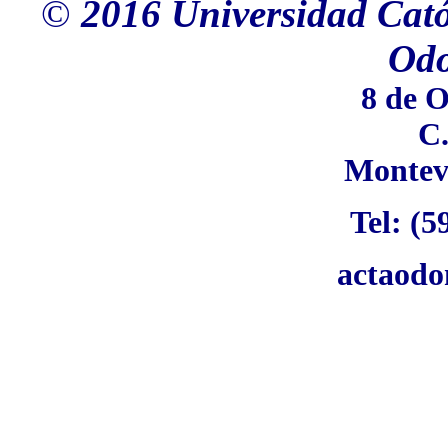
©
2016 Universidad Cató
Odo
8 de 
C.
Montev
Tel: (5
actaod