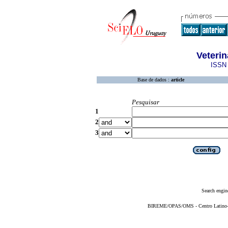
Veterin
ISSN 
Base de dados :
article
Pesquisar
1
2
3
Search engin
BIREME/OPAS/OMS - Centro Latino-Am