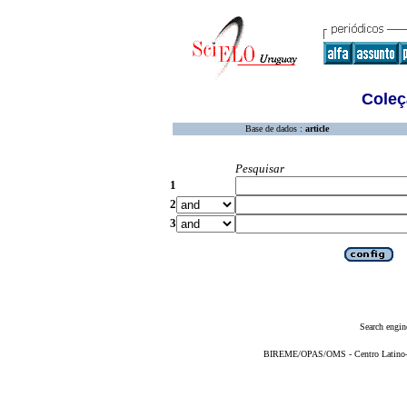
Coleç
Base de dados :
article
Pesquisar
1
2
3
Search engin
BIREME/OPAS/OMS - Centro Latino-Am