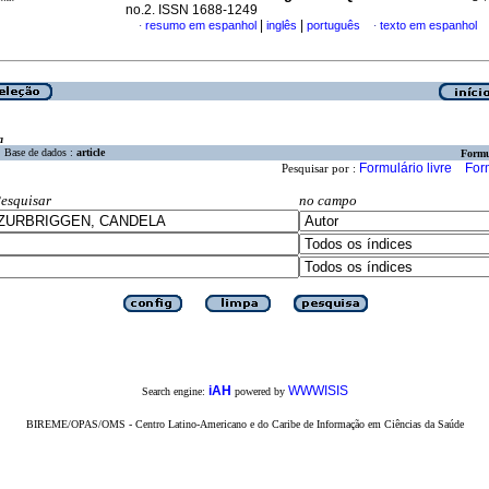
no.2. ISSN 1688-1249
|
|
resumo em espanhol
inglês
português
texto em espanhol
·
·
a
Base de dados :
article
Formu
Formulário livre
For
Pesquisar por :
esquisar
no campo
iAH
WWWISIS
Search engine:
powered by
BIREME/OPAS/OMS - Centro Latino-Americano e do Caribe de Informação em Ciências da Saúde