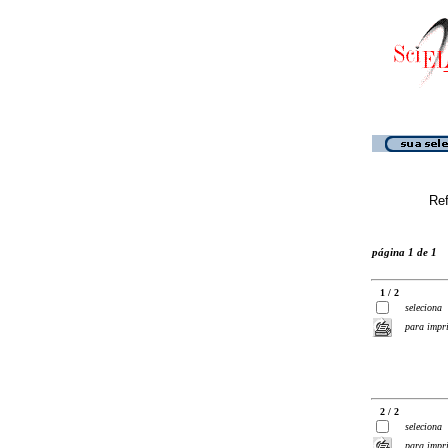
Ref
página 1 de 1
1 / 2
seleciona
para impr
2 / 2
seleciona
para impr