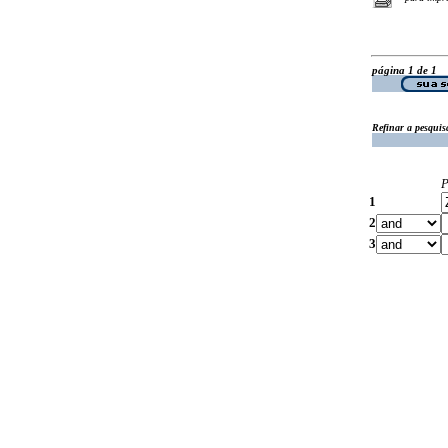
página 1 de 1
Refinar a pesquis
P
1
2
3