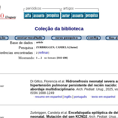
Coleção da biblioteca
Base de dados :
article
Pesquisa :
ZURBRIGGEN, CANDELA [Autor]
erências encontradas :
refinar
2
[
]
Mostrando:
1 .. 2
no formato [
ISO 690
]
Hidronefrosis neonatal severa a
Di Gifico, Florencia et al.
hipertensión pulmonar persistente del recién nacido:
imir
abordaje multidisciplinario
.
Arch. Pediatr. Urug.
, 2025, vo
ISSN 1688-1249
|
|
resumo em espanhol
inglês
português
texto em espanhol
·
·
Encefalopatía epiléptica de de
Zurbriggen, Candela et al.
neonatal. Mutación del gen KCNQ2
.
Arch. Pediatr. Urug.
imir