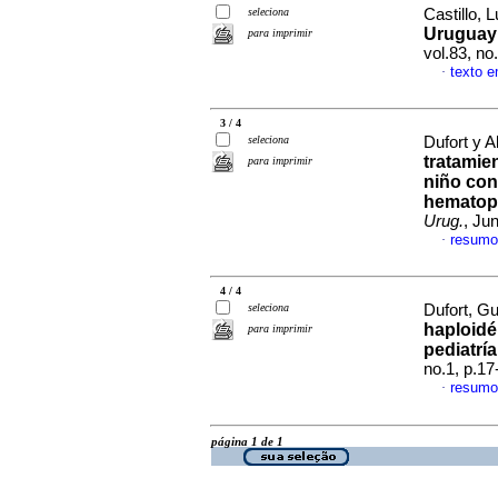
seleciona
Castillo, L
Uruguay 
para imprimir
vol.83, n
texto 
·
3 / 4
seleciona
Dufort y A
tratamie
para imprimir
niño con
hematopo
Urug.
, Ju
resumo
·
4 / 4
seleciona
Dufort, Gu
haploidé
para imprimir
pediatrí
no.1, p.1
resumo
·
página 1 de 1