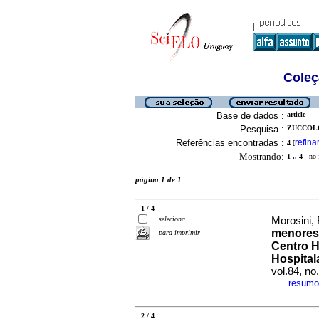
Coleç
Base de dados :
article
Pesquisa :
ZUCCOLO,
Referências encontradas :
refina
4
[
Mostrando:
1 .. 4
no f
página 1 de 1
1 / 4
seleciona
Morosini, 
menores 
para imprimir
Centro H
Hospital
vol.84, n
resumo
·
2 / 4