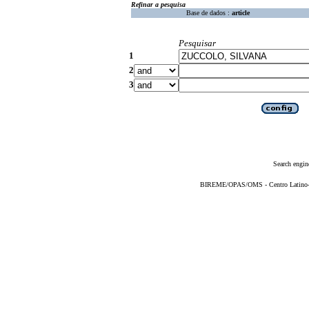
Refinar a pesquisa
Base de dados :
article
Pesquisar
1
2
3
Search engin
BIREME/OPAS/OMS - Centro Latino-Am