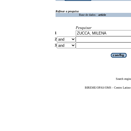
Refinar a pesquisa
Base de dados :
article
Pesquisar
1
2
3
Search engin
BIREME/OPAS/OMS - Centro Latino-Am