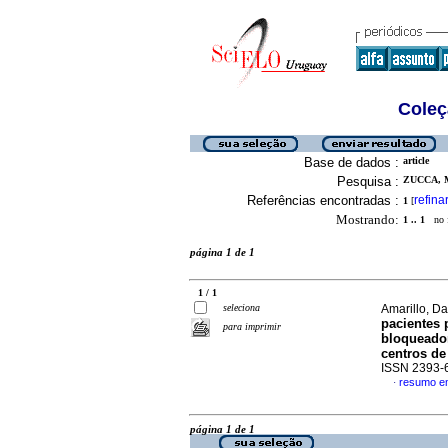
Coleç
Base de dados :
article
Pesquisa :
ZUCCA, M
Referências encontradas :
refina
1
[
Mostrando:
1 .. 1
no f
página 1 de 1
1 / 1
seleciona
Amarillo, Da
pacientes 
para imprimir
bloqueador
centros de
ISSN 2393-
resumo e
·
página 1 de 1