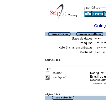
Coleç
Base de dados :
article
Pesquisa :
ZILLMER
Referências encontradas :
refina
1
[
Mostrando:
1 .. 1
no f
página 1 de 1
1 / 1
seleciona
Rodríguez-Ló
Brasil de 
para imprimir
Revista urug
resumo e
·
página 1 de 1