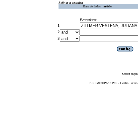
Refinar a pesquisa
Base de dados :
article
Pesquisar
1
2
3
Search engin
BIREME/OPAS/OMS - Centro Latino-Am