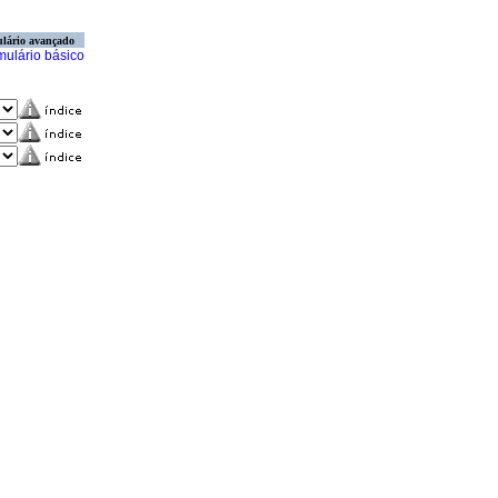
lário avançado
mulário básico