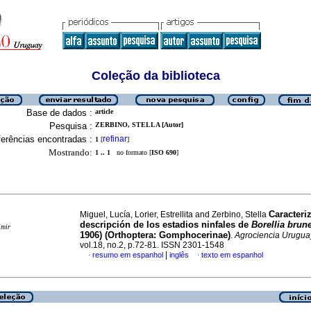
Coleção da biblioteca
Base de dados :
article
Pesquisa :
ZERBINO, STELLA [Autor]
erências encontradas :
refinar
1
[
]
Mostrando:
1 .. 1
no formato [
ISO 690
]
Caracteri
Miguel, Lucía, Lorier, Estrellita and Zerbino, Stella
descripción de los estadios ninfales de
Borellia brune
imir
1906) (Orthoptera: Gomphocerinae)
.
Agrociencia Urugua
vol.18, no.2, p.72-81. ISSN 2301-1548
|
resumo em espanhol
inglês
texto em espanhol
·
·