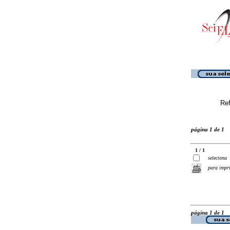
Ref
página 1 de 1
1 / 1
seleciona
para impr
página 1 de 1