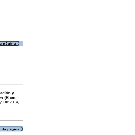
zación y
ri
(Rhen,
y
, Dic 2014,