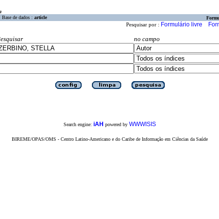
a
Base de dados :
article
Formu
Formulário livre
For
Pesquisar por :
esquisar
no campo
iAH
WWWISIS
Search engine:
powered by
BIREME/OPAS/OMS - Centro Latino-Americano e do Caribe de Informação em Ciências da Saúde