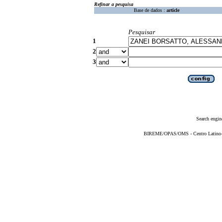
Refinar a pesquisa
Base de dados :
article
Pesquisar
1
2
3
Search engin
BIREME/OPAS/OMS - Centro Latino-Am