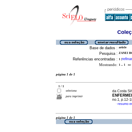
Coleç
Base de dados :
article
Pesquisa :
ZANEI B
Referências encontradas :
refina
1
[
Mostrando:
1 .. 1
no f
página 1 de 1
1 / 1
seleciona
da Costa Sil
ENFERME
para imprimir
no.1, p.12-
resumo e
·
página 1 de 1