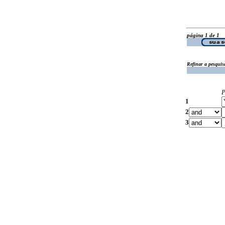
página 1 de 1
Refinar a pesquis
P
1
2
3