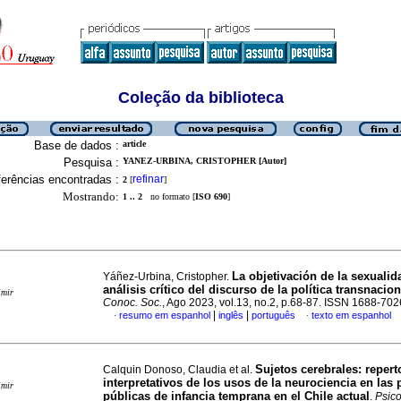
Coleção da biblioteca
Base de dados :
article
Pesquisa :
YANEZ-URBINA, CRISTOPHER [Autor]
erências encontradas :
refinar
2
[
]
Mostrando:
1 .. 2
no formato [
ISO 690
]
La objetivación de la sexualid
Yáñez-Urbina, Cristopher.
análisis crítico del discurso de la política transnacion
imir
Conoc. Soc.
, Ago 2023, vol.13, no.2, p.68-87. ISSN 1688-702
|
|
resumo em espanhol
inglês
português
texto em espanhol
·
·
Sujetos cerebrales: repert
Calquin Donoso, Claudia et al.
interpretativos de los usos de la neurociencia en las p
imir
públicas de infancia temprana en el Chile actual
.
Psico