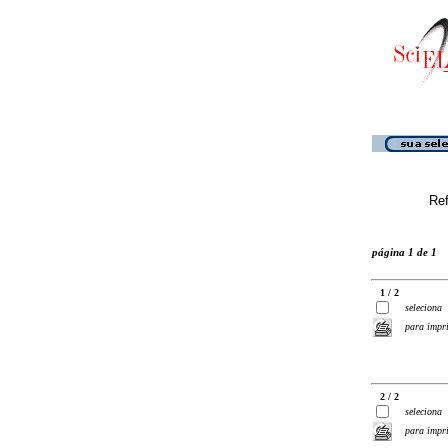
Ref
página 1 de 1
1 / 2
seleciona
para impr
2 / 2
seleciona
para impr