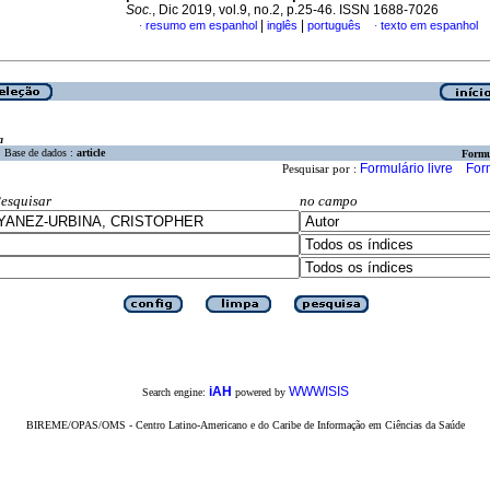
Soc.
, Dic 2019, vol.9, no.2, p.25-46. ISSN 1688-7026
|
|
resumo em espanhol
inglês
português
texto em espanhol
·
·
a
Base de dados :
article
Formu
Formulário livre
For
Pesquisar por :
esquisar
no campo
iAH
WWWISIS
Search engine:
powered by
BIREME/OPAS/OMS - Centro Latino-Americano e do Caribe de Informação em Ciências da Saúde