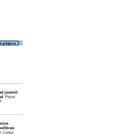
ad juvenil:
al
.
Psicol.
6
orios
olíticas
l. Conoc.