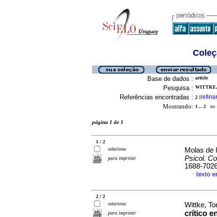
Coleç
Base de dados :
article
Pesquisa :
WITTKE,
Referências encontradas :
refina
2
[
Mostrando:
1 .. 2
no f
página 1 de 1
1 / 2
seleciona
Molas de l
Psicol. C
para imprimir
1688-702
texto 
·
2 / 2
seleciona
Wittke, 
crítico 
para imprimir