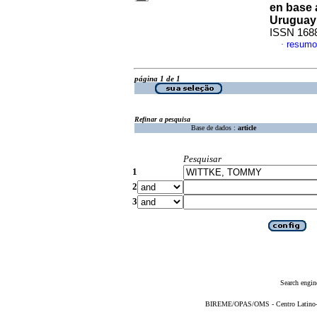
en base 
Uruguay
ISSN 168
resumo
·
página 1 de 1
Refinar a pesquisa
Base de dados :
article
Pesquisar
1
2
3
Search engin
BIREME/OPAS/OMS - Centro Latino-Am