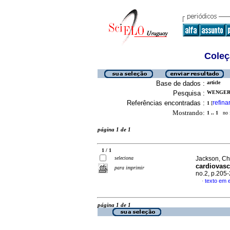
Coleç
Base de dados :
article
Pesquisa :
WENGER,
Referências encontradas :
refina
1
[
Mostrando:
1 .. 1
no f
página 1 de 1
1 / 1
seleciona
Jackson, Ch
cardiovasc
para imprimir
no.2, p.205
texto em 
·
página 1 de 1