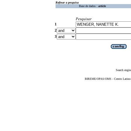
Refinar a pesquisa
Base de dados :
article
Pesquisar
1
2
3
Search engin
BIREME/OPAS/OMS - Centro Latino-Am