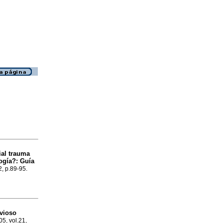
ial trauma
ogía?: Guía
2, p.89-95.
rvioso
05, vol.21,