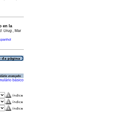
o en la
d. Urug.
, Mar
spanhol
lário avançado
mulário básico