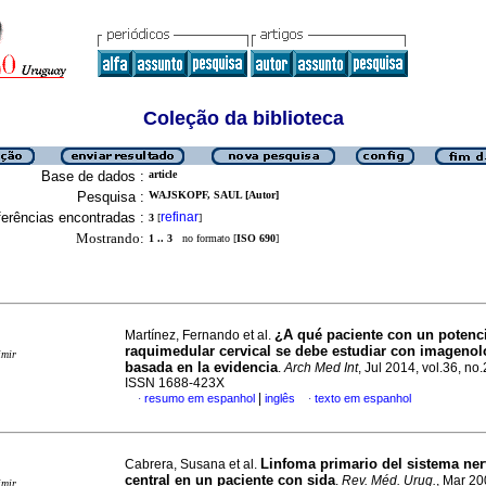
Coleção da biblioteca
Base de dados :
article
Pesquisa :
WAJSKOPF, SAUL [Autor]
erências encontradas :
refinar
3
[
]
Mostrando:
1 .. 3
no formato [
ISO 690
]
¿A qué paciente con un potenc
Martínez, Fernando et al.
raquimedular cervical se debe estudiar con imagenol
imir
basada en la evidencia
.
Arch Med Int
, Jul 2014, vol.36, no.
ISSN 1688-423X
|
resumo em espanhol
inglês
texto em espanhol
·
·
Linfoma primario del sistema ne
Cabrera, Susana et al.
central en un paciente con sida
.
Rev. Méd. Urug.
, Mar 20
imir