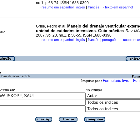
no.1, p.68-74. ISSN 1688-0390
|
|
resumo em espanhol
inglês
francês
texto em espanhol
·
·
Manejo del drenaje ventricular extern
Grille, Pedro et al.
unidad de cuidados intensivos. Guía práctica
.
Rev. Mé
imir
2007, vol.23, no.1, p.50-55. ISSN 1688-0390
|
|
|
resumo em espanhol
inglês
francês
português
texto em e
·
·
a
Base de dados :
article
Formu
Formulário livre
For
Pesquisar por :
esquisar
no campo