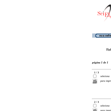
Ref
página 1 de 1
1 / 3
seleciona
para impr
2 / 3
seleciona
para impr