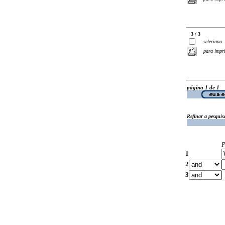
3 / 3
seleciona
para impr
página 1 de 1
Refinar a pesquis
P
1
2
3