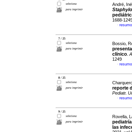
seleciona
André, Iné
Staphyl
para imprimir
pediátri
1688-124
resumo
·
7 / 25
seleciona
Bossio, Ro
presenta
para imprimir
clínico
.
A
1249
resumo
·
8 / 25
seleciona
Charquero,
reporte d
para imprimir
Pediatr. U
resumo
·
9 / 25
seleciona
Rovella, L
pediatría
para imprimir
las infec