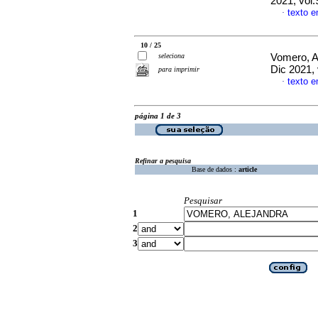
2021, vol
texto 
·
10 / 25
seleciona
Vomero, Al
Dic 2021,
para imprimir
texto 
·
página 1 de 3
Refinar a pesquisa
Base de dados :
article
Pesquisar
1
2
3