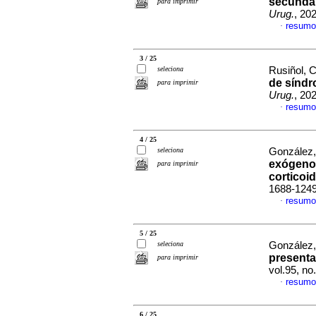
secundar
para imprimir
Urug.
, 20
resumo
·
3 / 25
seleciona
Rusiñol, Ce
de síndr
para imprimir
Urug.
, 20
resumo
·
4 / 25
seleciona
González, 
exógeno 
para imprimir
corticoi
1688-124
resumo
·
5 / 25
seleciona
González,
presenta
para imprimir
vol.95, n
resumo
·
6 / 25