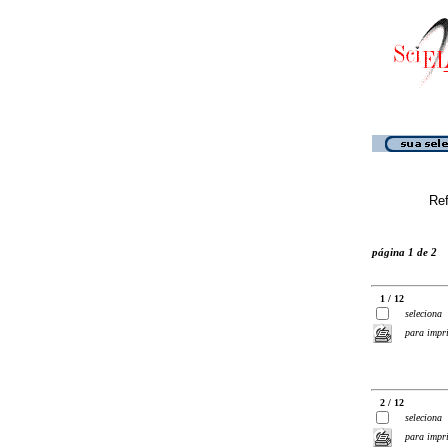
Ref
página 1 de 2
1 / 12
seleciona
para impr
2 / 12
seleciona
para impr