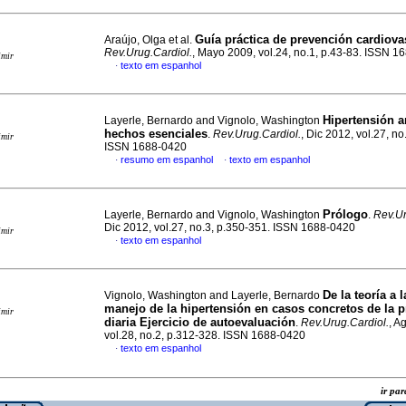
Guía práctica de prevención cardiova
Araújo, Olga et al.
Rev.Urug.Cardiol.
, Mayo 2009, vol.24, no.1, p.43-83. ISSN 
imir
texto em espanhol
·
Hipertensión ar
Layerle, Bernardo and Vignolo, Washington
hechos esenciales
.
Rev.Urug.Cardiol.
, Dic 2012, vol.27, no
imir
ISSN 1688-0420
resumo em espanhol
texto em espanhol
·
·
Prólogo
Layerle, Bernardo and Vignolo, Washington
.
Rev.Ur
Dic 2012, vol.27, no.3, p.350-351. ISSN 1688-0420
imir
texto em espanhol
·
De la teoría a l
Vignolo, Washington and Layerle, Bernardo
manejo de la hipertensión en casos concretos de la p
imir
diaria Ejercicio de autoevaluación
.
Rev.Urug.Cardiol.
, A
vol.28, no.2, p.312-328. ISSN 1688-0420
texto em espanhol
·
ir p