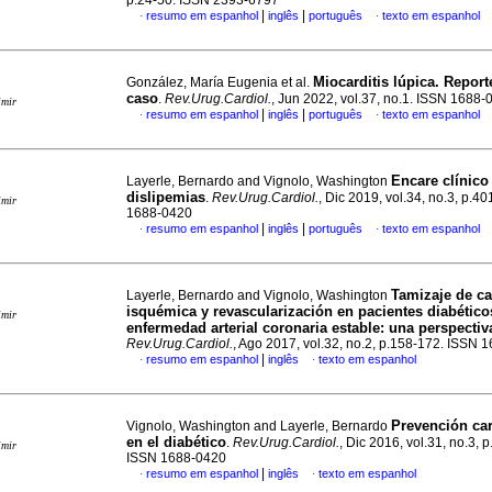
p.24-50. ISSN 2393-6797
|
|
resumo em espanhol
inglês
português
texto em espanhol
·
·
Miocarditis lúpica. Report
González, María Eugenia et al.
caso
.
Rev.Urug.Cardiol.
, Jun 2022, vol.37, no.1. ISSN 1688-
imir
|
|
resumo em espanhol
inglês
português
texto em espanhol
·
·
Encare clínico
Layerle, Bernardo and Vignolo, Washington
dislipemias
.
Rev.Urug.Cardiol.
, Dic 2019, vol.34, no.3, p.4
imir
1688-0420
|
|
resumo em espanhol
inglês
português
texto em espanhol
·
·
Tamizaje de ca
Layerle, Bernardo and Vignolo, Washington
isquémica y revascularización en pacientes diabético
imir
enfermedad arterial coronaria estable: una perspectiva
Rev.Urug.Cardiol.
, Ago 2017, vol.32, no.2, p.158-172. ISSN 
|
resumo em espanhol
inglês
texto em espanhol
·
·
Prevención ca
Vignolo, Washington and Layerle, Bernardo
en el diabético
.
Rev.Urug.Cardiol.
, Dic 2016, vol.31, no.3, 
imir
ISSN 1688-0420
|
resumo em espanhol
inglês
texto em espanhol
·
·