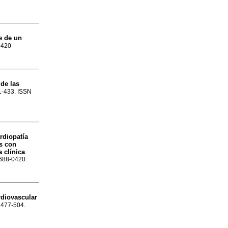
e de un
0420
 de las
01-433. ISSN
rdiopatía
s con
 clínica
.
1688-0420
rdiovascular
p.477-504.