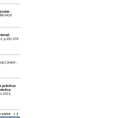
scular
. .
1688-0420
terial:
.3, p.352-376.
ug.Cardiol.
,
a práctica:
ráctica
go 2013,
ara página