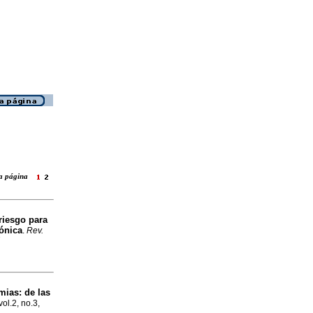
ara página
 riesgo para
ónica
.
Rev.
7
mias: de las
vol.2, no.3,