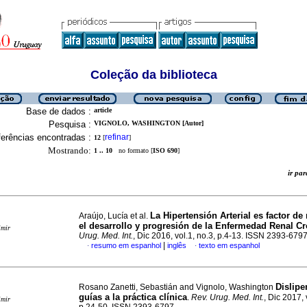
Coleção da biblioteca
Base de dados :
article
Pesquisa :
VIGNOLO, WASHINGTON [Autor]
erências encontradas :
refinar
12
[
]
Mostrando:
1 .. 10
no formato [
ISO 690
]
ir p
La Hipertensión Arterial es factor de
Araújo, Lucía et al.
el desarrollo y progresión de la Enfermedad Renal Cr
imir
Urug. Med. Int.
, Dic 2016, vol.1, no.3, p.4-13. ISSN 2393-679
|
resumo em espanhol
inglês
texto em espanhol
·
·
Dislipe
Rosano Zanetti, Sebastián and Vignolo, Washington
guías a la práctica clínica
.
Rev. Urug. Med. Int.
, Dic 2017, 
imir