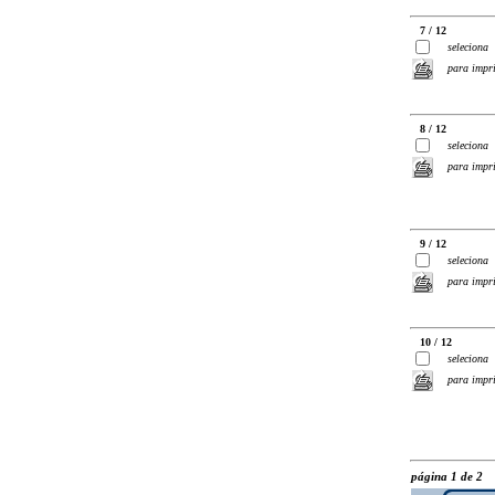
7 / 12
seleciona
para impr
8 / 12
seleciona
para impr
9 / 12
seleciona
para impr
10 / 12
seleciona
para impr
página 1 de 2