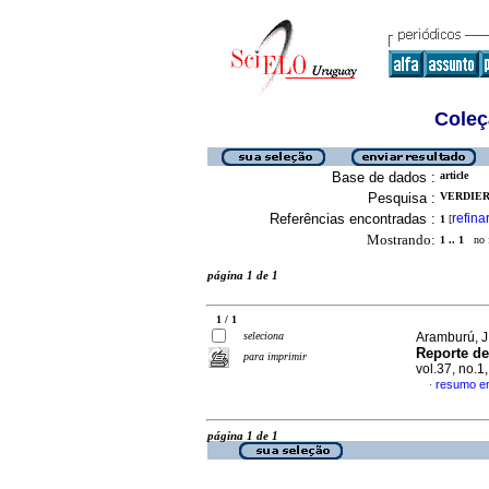
Coleç
Base de dados :
article
Pesquisa :
VERDIER,
Referências encontradas :
refina
1
[
Mostrando:
1 .. 1
no f
página 1 de 1
1 / 1
seleciona
Aramburú, J.
Reporte de
para imprimir
vol.37, no.
resumo e
·
página 1 de 1