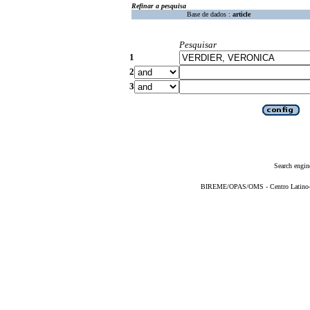
Refinar a pesquisa
Base de dados :
article
Pesquisar
1
2
3
Search engin
BIREME/OPAS/OMS - Centro Latino-Am