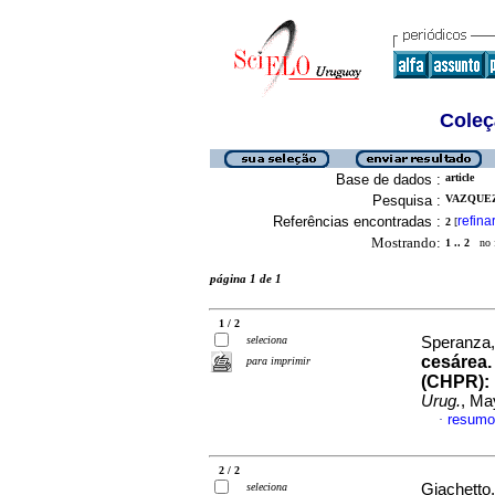
Coleç
Base de dados :
article
Pesquisa :
VAZQUEZ,
Referências encontradas :
refina
2
[
Mostrando:
1 .. 2
no f
página 1 de 1
1 / 2
seleciona
Speranza, 
cesárea.
para imprimir
(CHPR)
:
Urug.
, Ma
resumo
·
2 / 2
seleciona
Giachetto,