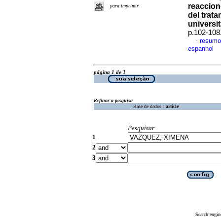
reaccio
para imprimir
del trat
universit
p.102-108
resumo
·
espanhol
página 1 de 1
Refinar a pesquisa
Base de dados :
article
Pesquisar
1
2
3
Search engin