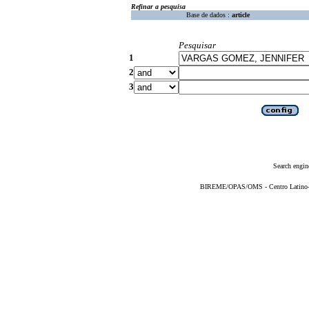
Refinar a pesquisa
Base de dados :
article
Pesquisar
1
2
3
Search engin
BIREME/OPAS/OMS - Centro Latino-Am