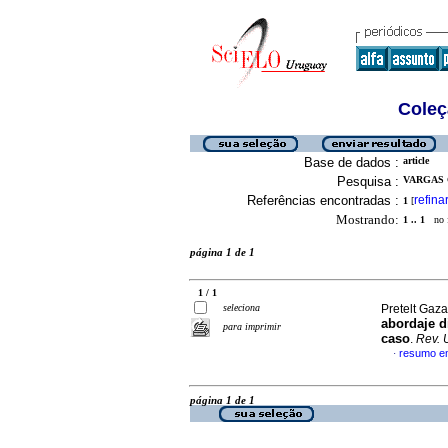
Coleç
Base de dados :
article
Pesquisa :
VARGAS 
Referências encontradas :
refina
1
[
Mostrando:
1 .. 1
no f
página 1 de 1
1 / 1
seleciona
Pretelt Gaz
abordaje d
para imprimir
caso
.
Rev. U
resumo e
·
página 1 de 1