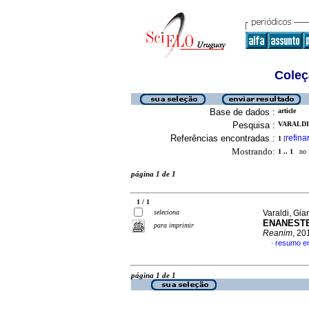
Coleç
Base de dados :
article
Pesquisa :
VARALDI,
Referências encontradas :
refina
1
[
Mostrando:
1 .. 1
no f
página 1 de 1
1 / 1
seleciona
Varaldi, Gi
EN
ANESTE
para imprimir
Reanim
, 20
resumo e
·
página 1 de 1