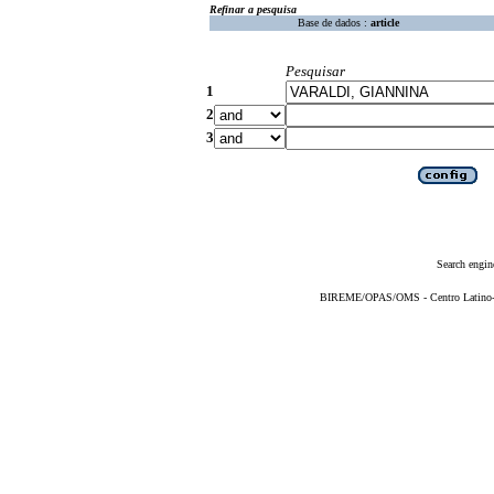
Refinar a pesquisa
Base de dados :
article
Pesquisar
1
2
3
Search engin
BIREME/OPAS/OMS - Centro Latino-Am