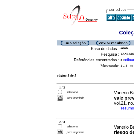
Coleç
Base de dados :
article
Pesquisa :
VANERIO
Referências encontradas :
refina
3
[
Mostrando:
1 .. 3
no f
página 1 de 1
1 / 3
seleciona
Vanerio Ba
vale prev
para imprimir
vol.21, n
resumo
·
2 / 3
seleciona
Vanerio Ba
riesgo de
para imprimir