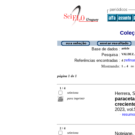
Coleç
Base de dados :
article
Pesquisa :
VALDEZ,
Referências encontradas :
refina
4
[
Mostrando:
1 .. 4
no f
página 1 de 1
1 / 4
seleciona
Herrera, S
paraceta
para imprimir
crecient
2023, vol
resumo
·
2 / 4
seleciona
Notejane, 