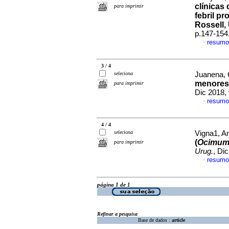
clínicas
para imprimir
febril p
Rossell,
p.147-154
resumo
·
3 / 4
seleciona
Juanena, C
menores 
para imprimir
Dic 2018,
resumo
·
4 / 4
seleciona
Vigna1, An
(
Ocimum 
para imprimir
Urug.
, Di
resumo
·
página 1 de 1
Refinar a pesquisa
Base de dados :
article