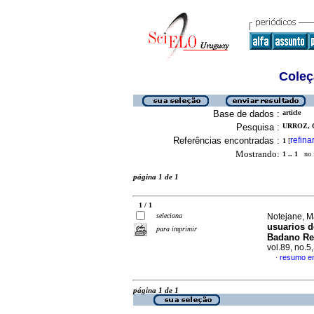
Coleç
Base de dados :
article
Pesquisa :
URROZ, C
Referências encontradas :
refina
1
[
Mostrando:
1 .. 1
no f
página 1 de 1
1 / 1
seleciona
Notejane, Ma
usuarios d
para imprimir
Badano Rep
vol.89, no.
resumo e
·
página 1 de 1