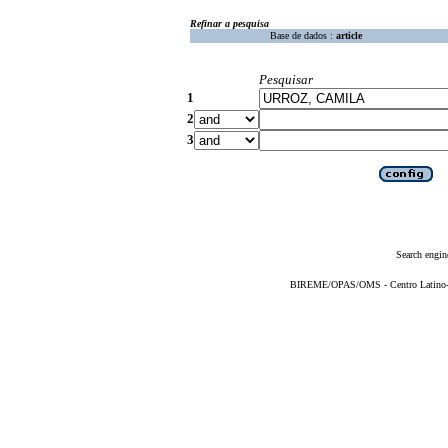
Refinar a pesquisa
Base de dados :
article
Pesquisar
1
2
3
Search engin
BIREME/OPAS/OMS - Centro Latino-Am