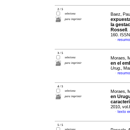
2 / 5
seleciona
Baez, Paul
expuesta
para imprimir
la gestac
Rossell
.
160. ISSN
resumo
·
3 / 5
seleciona
Moraes, Ma
en el em
para imprimir
Urug.
, Ma
resumo
·
4 / 5
seleciona
Moraes, Ma
en Urugu
para imprimir
caracter
2010, vol
texto 
·
5 / 5
seleciona