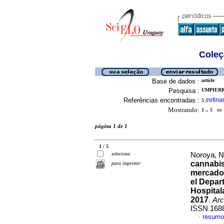
Coleç
Base de dados :
article
Pesquisa :
UMPIERR
Referências encontradas :
refina
5
[
Mostrando:
1 .. 5
no f
página 1 de 1
1 / 5
seleciona
Noroya, Ni
cannabis
para imprimir
mercado 
el Depar
Hospital
2017
.
Arc
ISSN 168
resumo
·