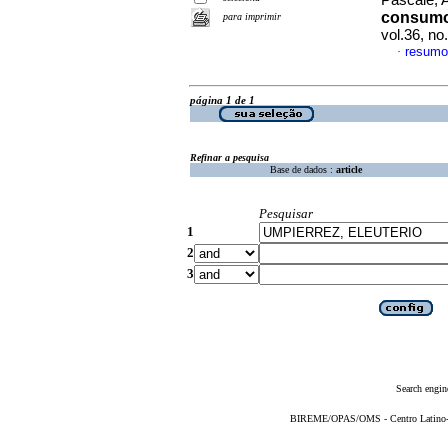
Pascale, A
consumo 
para imprimir
vol.36, n
resumo
·
página 1 de 1
Refinar a pesquisa
Base de dados :
article
Pesquisar
1
2
3
Search engin
BIREME/OPAS/OMS - Centro Latino-Am