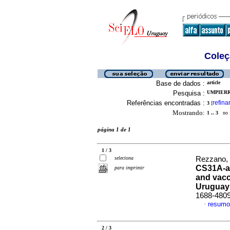
Coleç
Base de dados :
article
Pesquisa :
UMPIERRE
Referências encontradas :
refina
3
[
Mostrando:
1 .. 3
no f
página 1 de 1
1 / 3
seleciona
Rezzano, 
CS31A-an
para imprimir
and vacc
Uruguay
1688-480
resumo
·
2 / 3