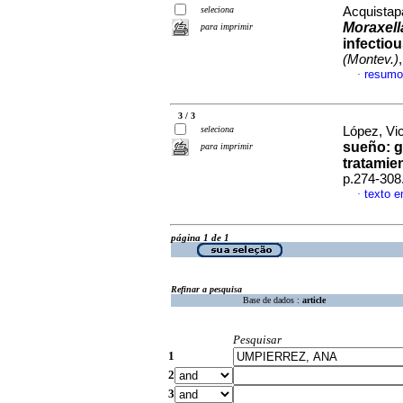
seleciona
Acquistapa
Moraxell
para imprimir
infectio
(Montev.)
resumo
·
3 / 3
seleciona
López, Vic
sueño: g
para imprimir
tratamie
p.274-308
texto 
·
página 1 de 1
Refinar a pesquisa
Base de dados :
article
Pesquisar
1
2
3