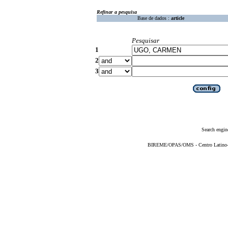
Refinar a pesquisa
Base de dados :
article
Pesquisar
1
2
3
Search engin
BIREME/OPAS/OMS - Centro Latino-Am