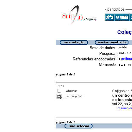
Coleç
Base de dados :
article
Pesquisa :
UGO, CA
Referências encontradas :
refina
1
[
Mostrando:
1 .. 1
no f
página 1 de 1
1 / 1
seleciona
Cajigas de 
un centro 
para imprimir
de los est
vol.22, no.
resumo e
·
página 1 de 1