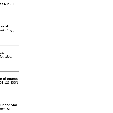
. ISSN 2301-
se al
éd. Urug.
,
ay:
ev. Méd.
n el trauma
.101-126. ISSN
uridad vial
rug.
, Set