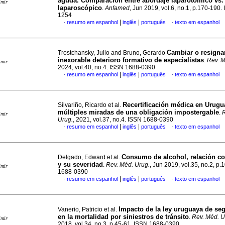
aguda. Comparación entre abordaje laparotómico vs.
imir
laparoscópico
.
Anfamed
, Jun 2019, vol.6, no.1, p.170-190
1254
|
|
resumo em espanhol
inglês
português
texto em espanhol
·
·
Cambiar o resignar
Trostchansky, Julio and Bruno, Gerardo
inexorable deterioro formativo de especialistas
.
Rev. M
imir
2024, vol.40, no.4. ISSN 1688-0390
|
|
resumo em espanhol
inglês
português
texto em espanhol
·
·
Recertificación médica en Urugu
Silvariño, Ricardo et al.
múltiples miradas de una obligación impostergable
.
R
imir
Urug.
, 2021, vol.37, no.4. ISSN 1688-0390
|
|
resumo em espanhol
inglês
português
texto em espanhol
·
·
Consumo de alcohol, relación co
Delgado, Edward et al.
y su severidad
.
Rev. Méd. Urug.
, Jun 2019, vol.35, no.2, p
imir
1688-0390
|
|
resumo em espanhol
inglês
português
texto em espanhol
·
·
Impacto de la ley uruguaya de seg
Vanerio, Patricio et al.
en la mortalidad por siniestros de tránsito
.
Rev. Méd. U
imir
2018, vol.34, no.3, p.45-61. ISSN 1688-0390