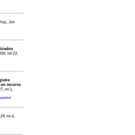
rug.
, Jun
tizados
006, vol.22,
gistro
 un recurso
27, no.1,
spanhol
.29, no.4,