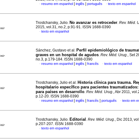
|
|
resumo em espanhol
inglês
português
texto em espanhol
·
·
No avanzar es retroceder
Trostchansky, Julio.
.
Rev. Méd. U
2015, vol.31, no.2, p.91-91. ISSN 1688-0390
imir
texto em espanhol
·
Perfil epidemiológico de trauma
Sánchez, Gustavo et al.
graves en un hospital de agudos
.
Rev. Méd. Urug.
, Set 2
imir
no.3, p.179-184. ISSN 1688-0390
|
|
resumo em espanhol
inglês
francês
texto em espanhol
·
·
Historia clínica para trauma. Re
Trostchansky, Julio et al.
hospitalario específico para pacientes traumatizados:
imir
para países en desarrollo
.
Rev. Méd. Urug.
, Abr 2011, vol.
p.12-20. ISSN 1688-0390
|
|
|
resumo em espanhol
inglês
francês
português
texto em e
·
·
Editorial
Trostchansky, Julio.
.
Rev. Méd. Urug.
, Dic 2013, vol
p.207-207. ISSN 1688-0390
imir
texto em espanhol
·