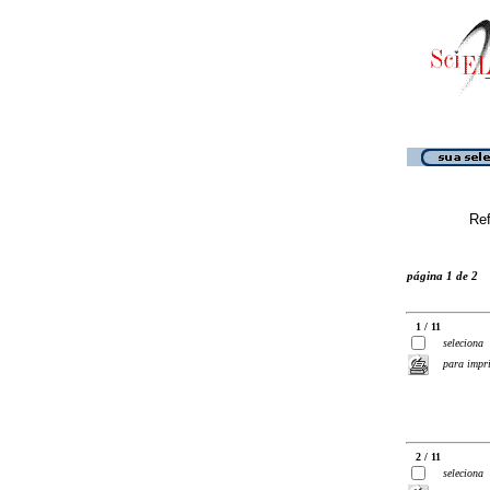
Ref
página 1 de 2
1 / 11
seleciona
para impr
2 / 11
seleciona