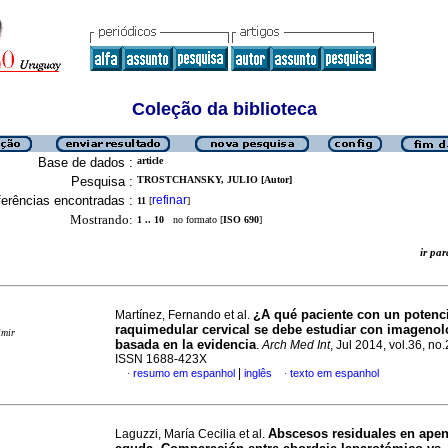
Coleção da biblioteca
Base de dados :
article
Pesquisa :
TROSTCHANSKY, JULIO [Autor]
erências encontradas :
refinar
11
[
]
Mostrando:
1 .. 10
no formato [
ISO 690
]
ir p
¿A qué paciente con un potenc
Martínez, Fernando et al.
raquimedular cervical se debe estudiar con imagenol
imir
basada en la evidencia
.
Arch Med Int
, Jul 2014, vol.36, no.
ISSN 1688-423X
|
resumo em espanhol
inglês
texto em espanhol
·
·
Abscesos residuales en apen
Laguzzi, María Cecilia et al.