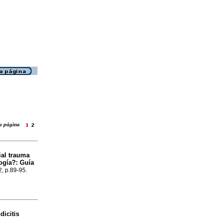
ara página
ial trauma
ogía?: Guía
2, p.89-95.
dicitis