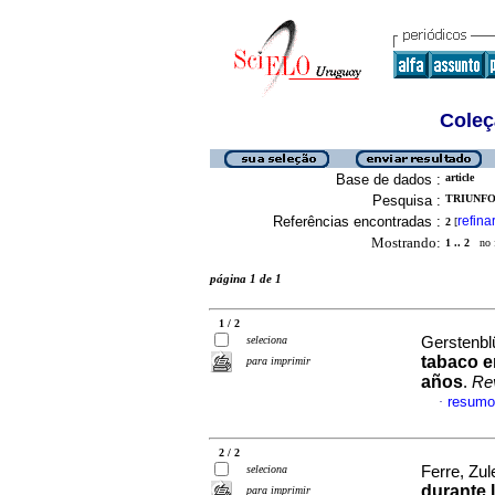
Coleç
Base de dados :
article
Pesquisa :
TRIUNFO,
Referências encontradas :
refina
2
[
Mostrando:
1 .. 2
no f
página 1 de 1
1 / 2
seleciona
Gerstenblü
tabaco e
para imprimir
años
.
Re
resumo
·
2 / 2
seleciona
Ferre, Zul
durante 
para imprimir