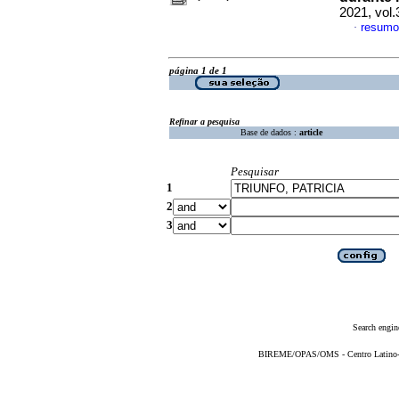
2021, vol
resumo
·
página 1 de 1
Refinar a pesquisa
Base de dados :
article
Pesquisar
1
2
3
Search engin
BIREME/OPAS/OMS - Centro Latino-Am