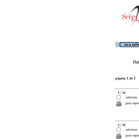
Ref
página 1 de 2
1 / 14
seleciona
para impr
2 / 14
seleciona
para impr