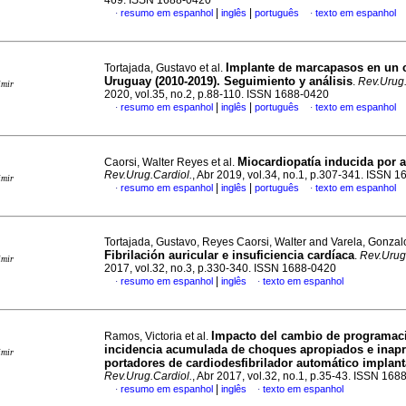
469. ISSN 1688-0420
|
|
resumo em espanhol
inglês
português
texto em espanhol
·
·
Implante de marcapasos en un 
Tortajada, Gustavo et al.
Uruguay (2010-2019). Seguimiento y análisis
.
Rev.Urug.
imir
2020, vol.35, no.2, p.88-110. ISSN 1688-0420
|
|
resumo em espanhol
inglês
português
texto em espanhol
·
·
Miocardiopatía inducida por a
Caorsi, Walter Reyes et al.
Rev.Urug.Cardiol.
, Abr 2019, vol.34, no.1, p.307-341. ISSN 
imir
|
|
resumo em espanhol
inglês
português
texto em espanhol
·
·
Tortajada, Gustavo, Reyes Caorsi, Walter and Varela, Gonzal
Fibrilación auricular e insuficiencia cardíaca
.
Rev.Urug
imir
2017, vol.32, no.3, p.330-340. ISSN 1688-0420
|
resumo em espanhol
inglês
texto em espanhol
·
·
Impacto del cambio de programaci
Ramos, Victoria et al.
incidencia acumulada de choques apropiados e inap
imir
portadores de cardiodesfibrilador automático implant
Rev.Urug.Cardiol.
, Abr 2017, vol.32, no.1, p.35-43. ISSN 16
|
resumo em espanhol
inglês
texto em espanhol
·
·