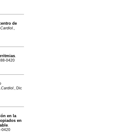
centro de
Cardiol.
,
rritmias
.
1688-0420
o
.Cardiol.
, Dic
ón en la
ropiados en
able
.
88-0420