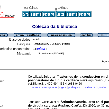
Coleção da biblioteca
Base de dados :
article
Pesquisa :
TORTAJADA, GUSTAVO [Autor]
erências encontradas :
refinar
14
[
]
Mostrando:
1 .. 10
no formato [
ISO 690
]
ir p
Trastornos de la conducción en el
Cortellezzi, Zuly et al.
posoperatorio de cirugía cardíaca
.
Rev.Urug.Cardiol.
, D
imir
vol.35, no.3, p.470-494. ISSN 1688-0420
|
|
resumo em espanhol
inglês
português
texto em espanhol
·
·
Arritmias ventriculares en el po
Tortajada, Gustavo et al.
de cirugía cardíaca
.
Rev.Urug.Cardiol.
, Dic 2020, vol.35, n
imir