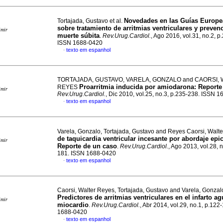
Novedades en las Guías Europe
Tortajada, Gustavo et al.
sobre tratamiento de arritmias ventriculares y preven
imir
muerte súbita
.
Rev.Urug.Cardiol.
, Ago 2016, vol.31, no.2, p
ISSN 1688-0420
texto em espanhol
·
TORTAJADA, GUSTAVO, VARELA, GONZALO and CAORSI,
Proarritmia inducida por amiodarona: Reporte
REYES
imir
Rev.Urug.Cardiol.
, Dic 2010, vol.25, no.3, p.235-238. ISSN 
texto em espanhol
·
Varela, Gonzalo, Tortajada, Gustavo and Reyes Caorsi, Walt
de taquicardia ventricular incesante por abordaje epi
imir
Reporte de un caso
.
Rev.Urug.Cardiol.
, Ago 2013, vol.28, 
181. ISSN 1688-0420
texto em espanhol
·
Caorsi, Walter Reyes, Tortajada, Gustavo and Varela, Gonzal
Predictores de arritmias ventriculares en el infarto a
imir
miocardio
.
Rev.Urug.Cardiol.
, Abr 2014, vol.29, no.1, p.122
1688-0420
texto em espanhol
·