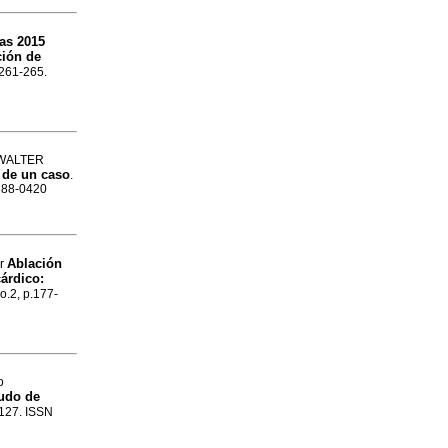
as 2015
ción de
.261-265.
 WALTER
 de un caso
.
1688-0420
Ablación
er
cárdico:
no.2, p.177-
o
gudo de
-127. ISSN