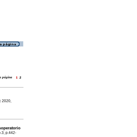
ara página
ic 2020,
soperatorio
o.3, p.442-