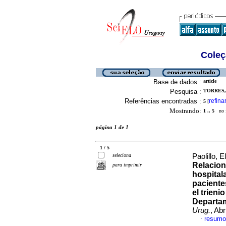
Coleç
Base de dados :
article
Pesquisa :
TORRES, 
Referências encontradas :
refina
5
[
Mostrando:
1 .. 5
no f
página 1 de 1
1 / 5
seleciona
Paolillo, E
Relacion
para imprimir
hospitala
paciente
el trien
Departa
Urug.
, Ab
resumo
·