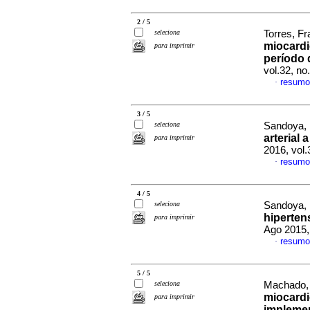
2 / 5
seleciona
Torres, F
miocardi
para imprimir
período 
vol.32, n
resumo
·
3 / 5
seleciona
Sandoya, 
arterial 
para imprimir
2016, vol.
resumo
·
4 / 5
seleciona
Sandoya, 
hiperten
para imprimir
Ago 2015,
resumo
·
5 / 5
seleciona
Machado, 
miocardi
para imprimir
implemen