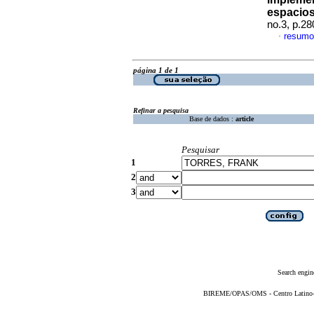
espacios
no.3, p.2
resumo
·
página 1 de 1
Refinar a pesquisa
Base de dados :
article
Pesquisar
1
2
3
Search engin
BIREME/OPAS/OMS - Centro Latino-Am