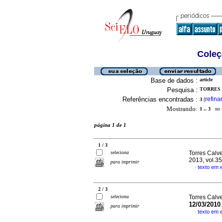
Coleç
Base de dados :
article
Pesquisa :
TORRES 
Referências encontradas :
refina
3
[
Mostrando:
1 .. 3
no f
página 1 de 1
1 / 3
seleciona
Torres Calve
2013, vol.3
para imprimir
texto em 
·
2 / 3
seleciona
Torres Calve
12/03/2010
para imprimir
texto em 
·