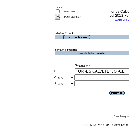
3 / 3
seleciona
Torres Calve
Jul 2012, vo
para imprimir
texto em 
·
página 1 de 1
Refinar a pesquisa
Base de dados :
article
Pesquisar
1
2
3
Search engin
BIREME/OPAS/OMS - Centro Latino-Am