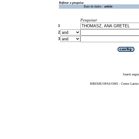
Refinar a pesquisa
Base de dados :
article
Pesquisar
1
2
3
Search engin
BIREME/OPAS/OMS - Centro Latino-Am