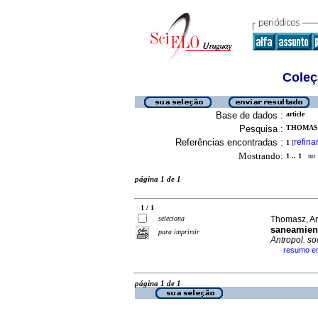
Coleç
Base de dados :
article
Pesquisa :
THOMASZ
Referências encontradas :
refina
1
[
Mostrando:
1 .. 1
no f
página 1 de 1
1 / 1
seleciona
Thomasz, An
saneamien
para imprimir
Antropol. soc
resumo e
·
página 1 de 1