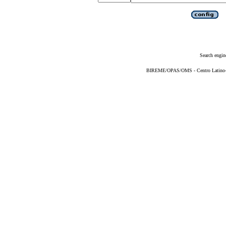
Search engin
BIREME/OPAS/OMS - Centro Latino-Am