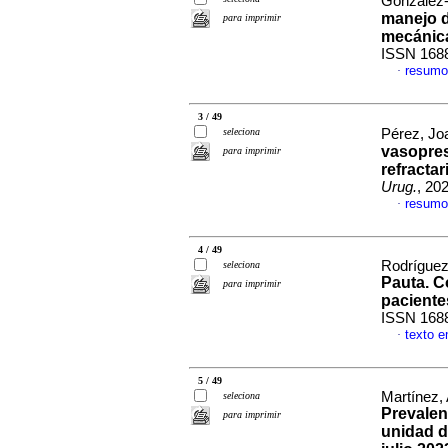
González-
manejo d
para imprimir
mecánica
ISSN 168
resumo
·
3 / 49
seleciona
Pérez, Jo
vasopres
para imprimir
refracta
Urug.
, 20
resumo
·
4 / 49
Rodríguez
seleciona
Pauta. C
para imprimir
pacientes
ISSN 168
texto 
·
5 / 49
Martínez,
seleciona
Prevalen
para imprimir
unidad d