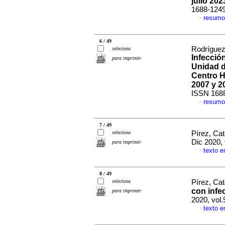
julio 202
1688-124
resumo
·
6 / 49
Rodríguez
seleciona
Infecció
para imprimir
Unidad d
Centro H
2007 y 2
ISSN 168
resumo
·
7 / 49
seleciona
Pírez, Cat
Dic 2020, 
para imprimir
texto 
·
8 / 49
seleciona
Pírez, Cat
con infe
para imprimir
2020, vol.
texto 
·