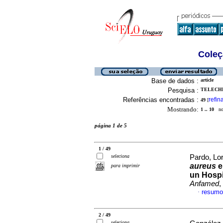
Coleç
Base de dados :
article
Pesquisa :
TELECHE
Referências encontradas :
refin
49
[
Mostrando:
1 .. 10
no 
página 1 de 5
1 / 49
seleciona
Pardo, Lor
aureus
e
para imprimir
un Hospi
Anfamed
,
resumo
·
2 / 49
seleciona