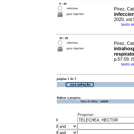
9 / 49
seleciona
Pírez, Cat
infeccio
para imprimir
2020, vol.
texto 
·
10 / 49
seleciona
Pírez, Cat
intrahos
para imprimir
respirato
p.57-59. 
texto 
·
página 1 de 5
Refinar a pesquisa
Base de dados :
article
Pesquisar
1
2
3