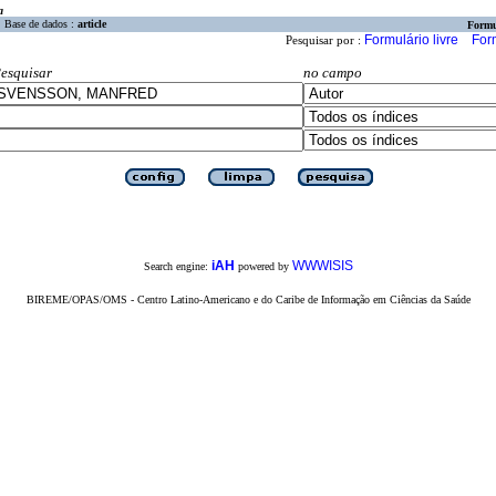
a
Base de dados :
article
Formu
Formulário livre
For
Pesquisar por :
esquisar
no campo
iAH
WWWISIS
Search engine:
powered by
BIREME/OPAS/OMS - Centro Latino-Americano e do Caribe de Informação em Ciências da Saúde