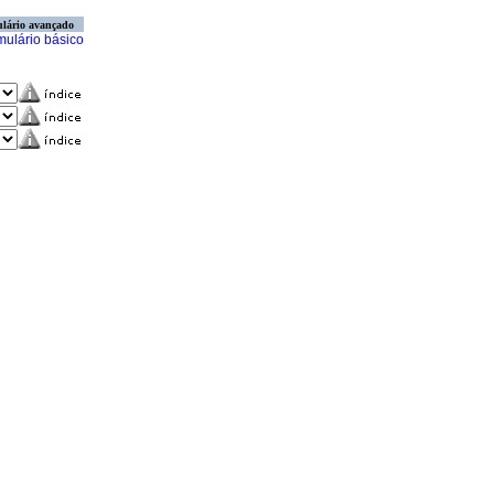
lário avançado
mulário básico