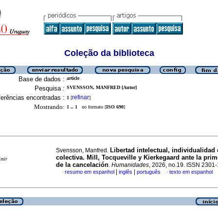
Coleção da biblioteca
Base de dados :
article
Pesquisa :
SVENSSON, MANFRED [Autor]
erências encontradas :
refinar
1
[
]
Mostrando:
1 .. 1
no formato [
ISO 690
]
Libertad intelectual, individualidad 
Svensson, Manfred.
colectiva. Mill, Tocqueville y Kierkegaard ante la prim
imir
de la cancelación
.
Humanidades
, 2026, no.19. ISSN 2301
|
|
resumo em espanhol
inglês
português
texto em espanhol
·
·