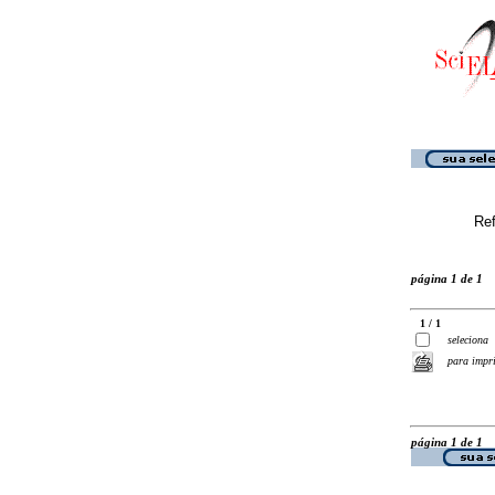
Ref
página 1 de 1
1 / 1
seleciona
para impr
página 1 de 1