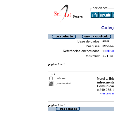
Coleç
Base de dados :
article
Pesquisa :
SUAREZ, 
Referências encontradas :
refina
1
[
Mostrando:
1 .. 1
no f
página 1 de 1
1 / 1
seleciona
Moreira, Edu
infrecuent
para imprimir
Comunicac
p.249-265.
resumo e
·
página 1 de 1