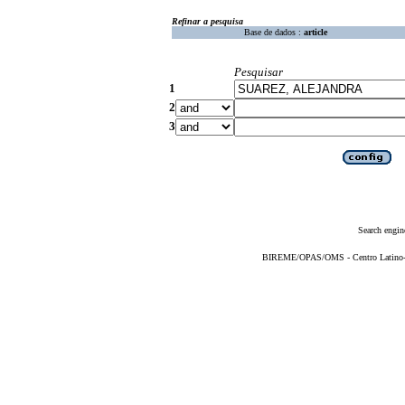
Refinar a pesquisa
Base de dados :
article
Pesquisar
1
2
3
Search engin
BIREME/OPAS/OMS - Centro Latino-Am