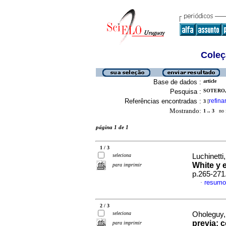
Coleç
Base de dados :
article
Pesquisa :
SOTERO,
Referências encontradas :
refina
3
[
Mostrando:
1 .. 3
no f
página 1 de 1
1 / 3
seleciona
Luchinetti,
White y
para imprimir
p.265-271
resumo
·
2 / 3
seleciona
Oholeguy,
previa: 
para imprimir