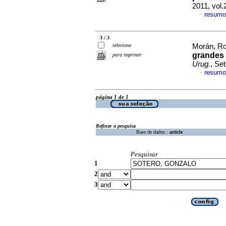
2011, vol
resumo
·
3 / 3
seleciona
Morán, Ros
grandes 
para imprimir
Urug.
, Se
resumo
·
página 1 de 1
Refinar a pesquisa
Base de dados :
article
Pesquisar
1
2
3