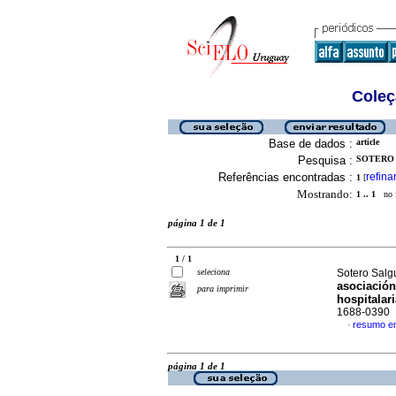
Coleç
Base de dados :
article
Pesquisa :
SOTERO 
Referências encontradas :
refina
1
[
Mostrando:
1 .. 1
no f
página 1 de 1
1 / 1
seleciona
Sotero Salgu
asociació
para imprimir
hospitalari
1688-0390
resumo e
·
página 1 de 1