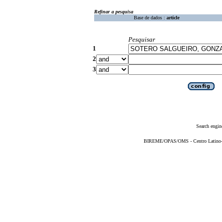
Refinar a pesquisa
Base de dados :
article
Pesquisar
1
2
3
Search engin
BIREME/OPAS/OMS - Centro Latino-Am