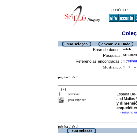
Coleç
Base de dados :
article
Pesquisa :
SOLDEVI
Referências encontradas :
refina
1
[
Mostrando:
1 .. 1
no f
página 1 de 1
1 / 1
Espada De-L
seleciona
and Mattos-
para imprimir
y dimensió
esquelétic
resumo e
·
página 1 de 1