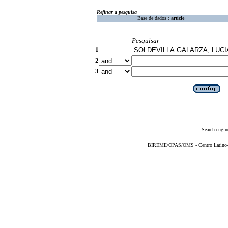
Refinar a pesquisa
Base de dados :
article
Pesquisar
1
2
3
Search engin
BIREME/OPAS/OMS - Centro Latino-Am