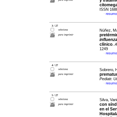
y tratam
citomega
ISSN 168
resumo
·
3 / 27
seleciona
Núñez, Ma
pretérm
para imprimir
influenz
clínico
.
A
1249
resumo
·
4 / 27
seleciona
Sobrero, H
prematur
para imprimir
Pediatr. U
resumo
·
5 / 27
seleciona
Silva, Van
con sínd
para imprimir
en el Se
Hospital