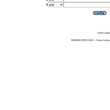
3
Search engin
BIREME/OPAS/OMS - Centro Latino-Am