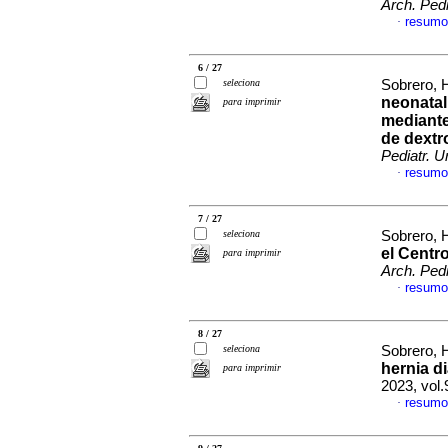
Arch. Pedi
resumo
·
6 / 27
seleciona
Sobrero, H
neonatal
para imprimir
mediante
de dextr
Pediatr. U
resumo
·
7 / 27
seleciona
Sobrero, H
el Centr
para imprimir
Arch. Pedi
resumo
·
8 / 27
seleciona
Sobrero, H
hernia di
para imprimir
2023, vol
resumo
·