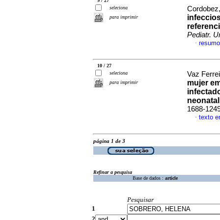
9 / 27
seleciona
Cordobez,
infeccio
para imprimir
referenc
Pediatr. U
resumo
·
10 / 27
seleciona
Vaz Ferrei
mujer em
para imprimir
infectad
neonatal
1688-124
texto 
·
página 1 de 3
Refinar a pesquisa
Base de dados :
article
Pesquisar
1
2