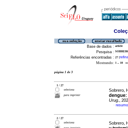
Coleç
Base de dados :
article
Pesquisa :
SOBRERO
Referências encontradas :
refin
27
[
Mostrando:
1 .. 10
no 
página 1 de 3
1 / 27
seleciona
Sobrero, H
dengue: 
para imprimir
Urug.
, 20
resumo
·
2 / 27
seleciona
Sobrero, H
para imprimir