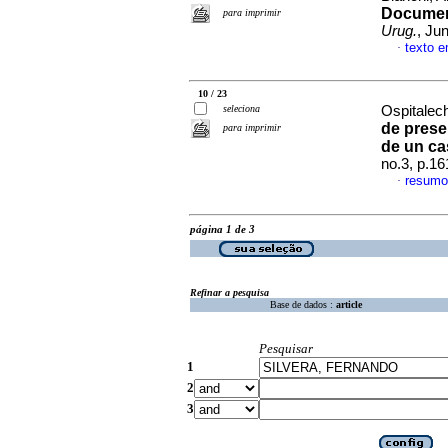
Documen
para imprimir
Urug.
, Ju
texto 
·
10 / 23
seleciona
Ospitalech
de prese
para imprimir
de un ca
no.3, p.1
resumo
·
página 1 de 3
Refinar a pesquisa
Base de dados :
article
Pesquisar
1
2
3