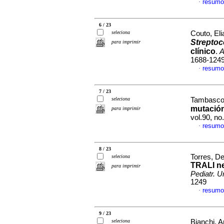
resumo
·
6 / 23
seleciona
Couto, Eli
Strepto
para imprimir
clínico
.
A
1688-124
resumo
·
7 / 23
seleciona
Tambasco,
mutació
para imprimir
vol.90, n
resumo
·
8 / 23
Torres, De
seleciona
TRALI ne
para imprimir
Pediatr. U
1249
resumo
·
9 / 23
seleciona
Bianchi, A