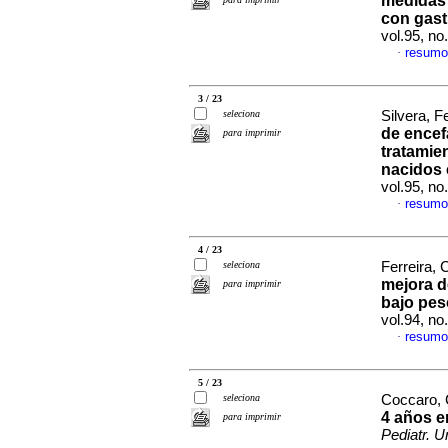
medidas 
con gast
vol.95, n
resumo
·
3 / 23
seleciona
Silvera, F
de encef
para imprimir
tratamie
nacidos 
vol.95, n
resumo
·
4 / 23
seleciona
Ferreira, 
mejora d
para imprimir
bajo pes
vol.94, n
resumo
·
5 / 23
seleciona
Coccaro, C
4 años e
para imprimir
Pediatr. U