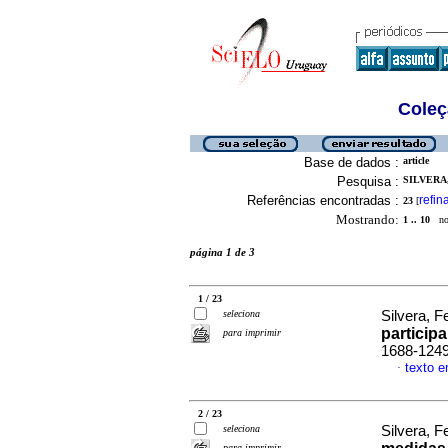
Coleç
Base de dados :
article
Pesquisa :
SILVERA,
Referências encontradas :
refin
23
[
Mostrando:
1 .. 10
no 
página 1 de 3
1 / 23
seleciona
Silvera, 
particip
para imprimir
1688-124
texto 
·
2 / 23
seleciona
Silvera, F
para imprimir