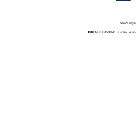
Search engin
BIREME/OPAS/OMS - Centro Latino-Am