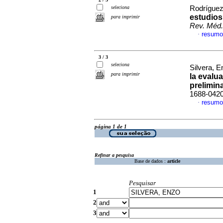
seleciona
Rodríguez
estudios
para imprimir
Rev. Méd.
resumo
·
3 / 3
seleciona
Silvera, E
para imprimir
la evalu
prelimin
1688-042
resumo
·
página 1 de 1
Refinar a pesquisa
Base de dados :
article
Pesquisar
1
2
3