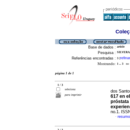
Coleç
Base de dados :
article
Pesquisa :
SILVERA,
Referências encontradas :
refina
3
[
Mostrando:
1 .. 3
no f
página 1 de 1
1 / 3
seleciona
dos Santo
para imprimir
617 en e
próstata
experien
no.1. ISS
resumo
·
2 / 3