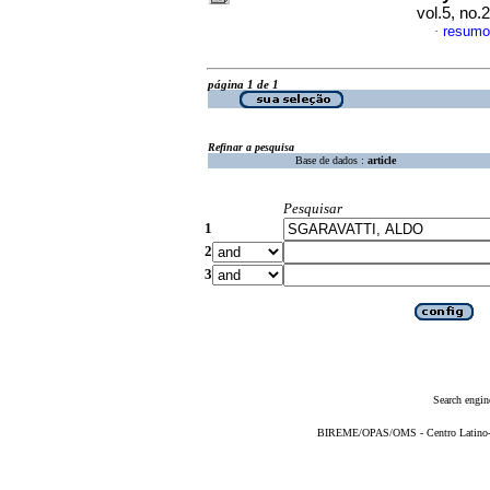
vol.5, no
resumo
·
página 1 de 1
Refinar a pesquisa
Base de dados :
article
Pesquisar
1
2
3
Search engin
BIREME/OPAS/OMS - Centro Latino-Am