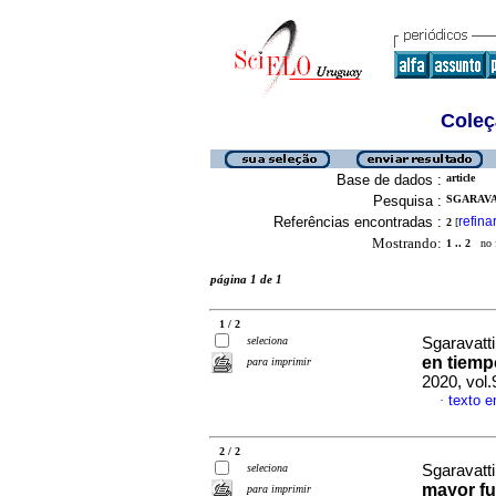
Coleç
Base de dados :
article
Pesquisa :
SGARAVAT
Referências encontradas :
refina
2
[
Mostrando:
1 .. 2
no f
página 1 de 1
1 / 2
seleciona
Sgaravatt
en tiemp
para imprimir
2020, vol.
texto 
·
2 / 2
seleciona
Sgaravatti
mayor fu
para imprimir