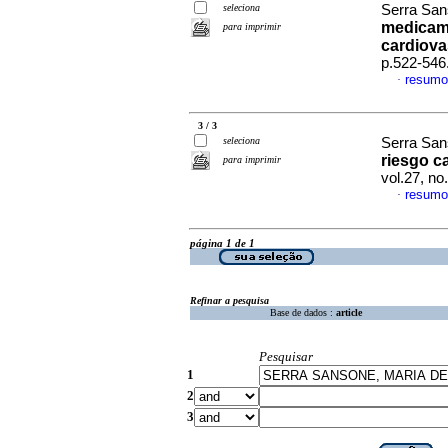
seleciona
Serra Sans
medicame
para imprimir
cardiova
p.522-546
resumo
·
3 / 3
seleciona
Serra Sans
riesgo c
para imprimir
vol.27, n
resumo
·
página 1 de 1
Refinar a pesquisa
Base de dados :
article
Pesquisar
1
2
3