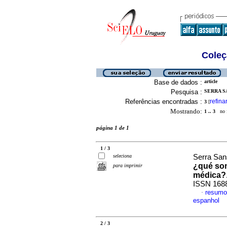
Coleç
Base de dados :
article
Pesquisa :
SERRA S
Referências encontradas :
refina
3
[
Mostrando:
1 .. 3
no f
página 1 de 1
1 / 3
seleciona
Serra Sans
¿qué son
para imprimir
médica?
ISSN 168
resumo
·
espanhol
2 / 3