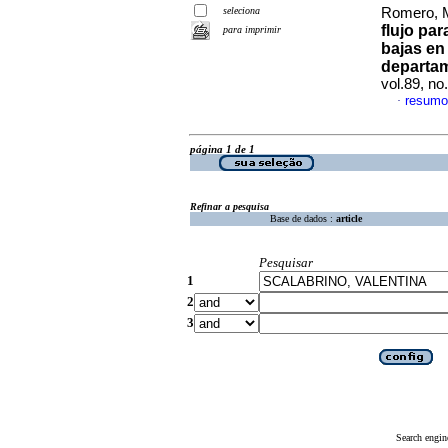
seleciona
Romero, M
flujo par
para imprimir
bajas en
departam
vol.89, n
resumo
·
página 1 de 1
Refinar a pesquisa
Base de dados :
article
Pesquisar
1
2
3
Search engin