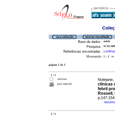
Coleç
Base de dados :
article
Pesquisa :
SCALABR
Referências encontradas :
refina
2
[
Mostrando:
1 .. 2
no f
página 1 de 1
1 / 2
seleciona
Notejane, 
clínicas
para imprimir
febril p
Rossell,
p.147-154
resumo
·
2 / 2