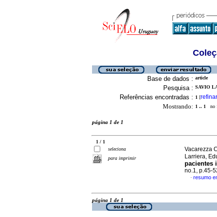
Coleç
Base de dados :
article
Pesquisa :
SAVIO L
Referências encontradas :
refina
1
[
Mostrando:
1 .. 1
no f
página 1 de 1
1 / 1
Vacarezza C
seleciona
Larriera, E
para imprimir
pacientes 
no.1, p.45-
resumo e
·
página 1 de 1