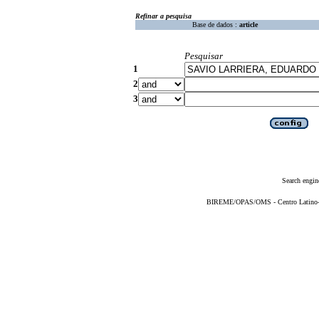
Refinar a pesquisa
Base de dados :
article
Pesquisar
1
2
3
Search engin
BIREME/OPAS/OMS - Centro Latino-Am